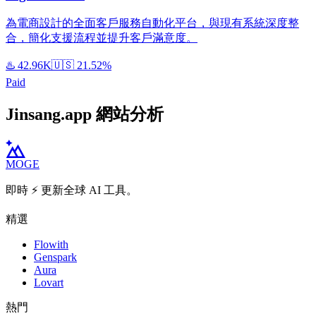
為電商設計的全面客戶服務自動化平台，與現有系統深度整
合，簡化支援流程並提升客戶滿意度。
♨️
42.96K
🇺🇸
21.52%
Paid
Jinsang.app 網站分析
MOGE
即時 ⚡️ 更新全球 AI 工具。
精選
Flowith
Genspark
Aura
Lovart
熱門