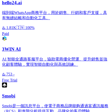
hello24.ai
端到端WhatsApp商務平台，用於銷售、行銷和客戶支援，具
有無縫結帳和自動化工具。
♨️
1.81K
🇮🇳
100%
Paid
3WIN AI
AI 智能全通路客服平台，協助電商優化營運、提升銷售並強
化顧客體驗，實現智能自動化與高效訓練。
♨️
753
-
Free Trial
Smobi
Smobi是一個訊息平台，使電子商務品牌能夠通過富通訊服務
（RCS）和進階分析提供互動、品牌化的客戶體驗。