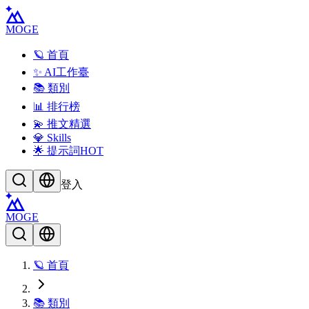
MOGE
🪐 首頁
✨ AI工作臺
📚 類別
📊 排行榜
💫 推文精選
💎 Skills
🌟 提示詞
HOT
登入
MOGE
🪐 首頁
📚 類別