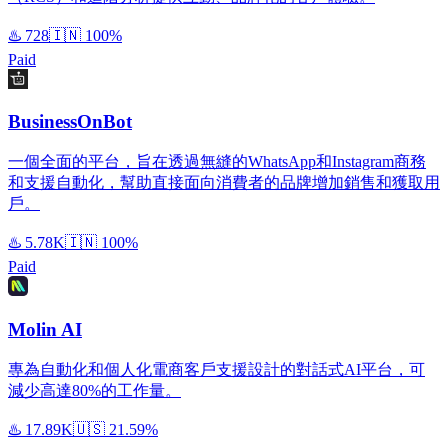
♨️
728
🇮🇳
100%
Paid
BusinessOnBot
一個全面的平台，旨在透過無縫的WhatsApp和Instagram商務
和支援自動化，幫助直接面向消費者的品牌增加銷售和獲取用
戶。
♨️
5.78K
🇮🇳
100%
Paid
Molin AI
專為自動化和個人化電商客戶支援設計的對話式AI平台，可
減少高達80%的工作量。
♨️
17.89K
🇺🇸
21.59%