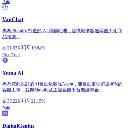
Paid
VanChat
專為 Shopify 打造的 AI 購物助理，提供精準客服與個人化商
品推薦。
♨️
21.03K
🇺🇸
19.64%
Free Trial
Yuma AI
專為電商設計的AI自動化客服Agent，能自動處理超過40%的
客服工單，並與Shopify及主流客服平台無縫整合。
♨️
35.22K
🇺🇸
21.15%
Paid
DigitalGenius