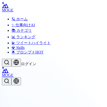
MOGE
🪐 ホーム
✨ 仕事向けAI
📚 カテゴリ
📊 ランキング
💫 ツイートハイライト
💎 Skills
🌟 プロンプト
HOT
ログイン
MOGE