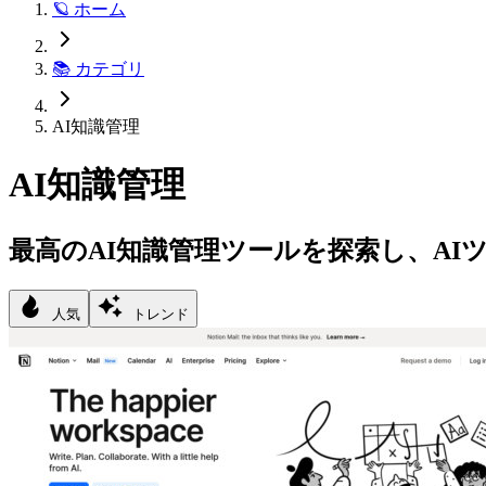
🪐 ホーム
📚 カテゴリ
AI知識管理
AI知識管理
最高のAI知識管理ツールを探索し、A
人気
トレンド