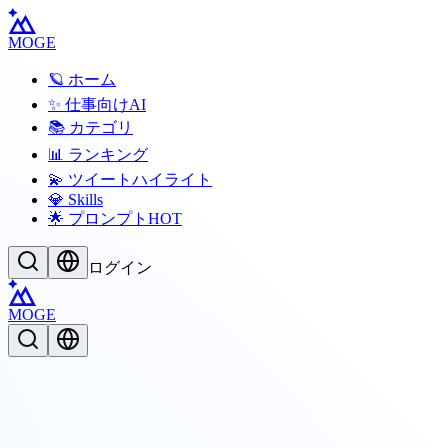
MOGE
🪐 ホーム
✨ 仕事向けAI
📚 カテゴリ
📊 ランキング
💫 ツイートハイライト
💎 Skills
🌟 プロンプト
HOT
ログイン
MOGE