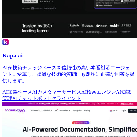
Kapa.ai
AIが技術ナレッジベースを信頼性の高い本番対応エージェ
ントに変革し、複雑な技術的質問にも即座に正確な回答を提
供します。
AI知識ベース
AIカスタマーサービス
AI検索エンジン
AI知識
管理
AIチャットボットクライアント