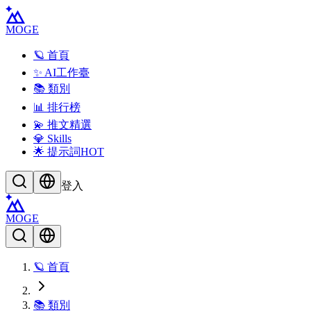
MOGE
🪐 首頁
✨ AI工作臺
📚 類別
📊 排行榜
💫 推文精選
💎 Skills
🌟 提示詞
HOT
登入
MOGE
🪐 首頁
📚 類別