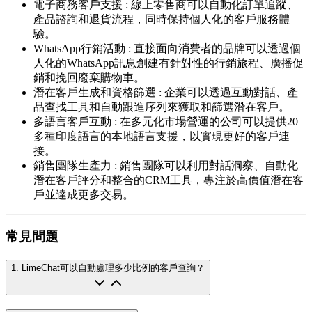
電子商務客戶支援
:
線上零售商可以自動化訂單追蹤、
產品諮詢和退貨流程，同時保持個人化的客戶服務體
驗。
WhatsApp行銷活動
:
直接面向消費者的品牌可以透過個
人化的WhatsApp訊息創建有針對性的行銷旅程、廣播促
銷和挽回廢棄購物車。
潛在客戶生成和資格篩選
:
企業可以透過互動對話、產
品查找工具和自動跟進序列來獲取和篩選潛在客戶。
多語言客戶互動
:
在多元化市場營運的公司可以提供20
多種印度語言的本地語言支援，以實現更好的客戶連
接。
銷售團隊生產力
:
銷售團隊可以利用對話洞察、自動化
潛在客戶評分和整合的CRM工具，專注於高價值潛在客
戶並達成更多交易。
常見問題
1
.
LimeChat可以自動處理多少比例的客戶查詢？