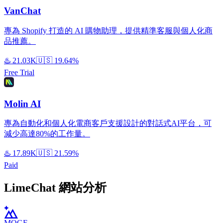
VanChat
專為 Shopify 打造的 AI 購物助理，提供精準客服與個人化商
品推薦。
♨️
21.03K
🇺🇸
19.64%
Free Trial
Molin AI
專為自動化和個人化電商客戶支援設計的對話式AI平台，可
減少高達80%的工作量。
♨️
17.89K
🇺🇸
21.59%
Paid
LimeChat 網站分析
MOGE