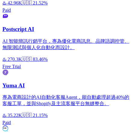
♨️
42.96K
🇺🇸
21.52%
Paid
Postscript AI
AI 智能簡訊行銷平台，專為優化電商訊息、品牌語調控管、
無限測試與個人化自動化而設計。
♨️
270.3K
🇺🇸
83.46%
Free Trial
Yuma AI
專為電商設計的AI自動化客服Agent，能自動處理超過40%的
客服工單，並與Shopify及主流客服平台無縫整合。
♨️
35.22K
🇺🇸
21.15%
Paid