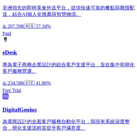
非洲領先的即時美食外送平台，提供快速可靠的餐點與雜貨配
送，結合AI個人化推薦與智慧物流。
♨️
207.59K
🇳🇬
57.34%
Paid
eDesk
專為電子商務企業設計的綜合客戶支援平台，旨在集中和簡化
客戶服務營運。
♨️
234.58K
🇩🇪
41.86%
Free Trial
DigitalGenius
為電商設計的全面客戶服務自動化平台，與現有系統深度整
合，簡化支援流程並提升客戶滿意度。