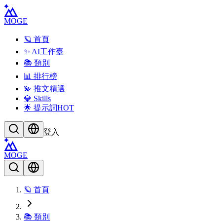
MOGE
🪐 首頁
✨ AI工作臺
📚 類別
📊 排行榜
💫 推文精選
💎 Skills
🌟 提示詞
HOT
登入
MOGE
🪐 首頁
📚 類別