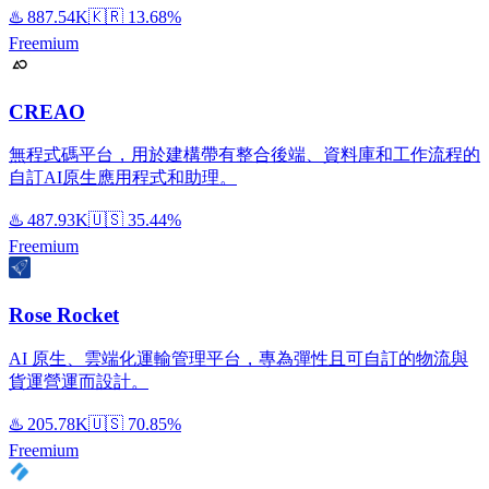
♨️
887.54K
🇰🇷
13.68%
Freemium
CREAO
無程式碼平台，用於建構帶有整合後端、資料庫和工作流程的
自訂AI原生應用程式和助理。
♨️
487.93K
🇺🇸
35.44%
Freemium
Rose Rocket
AI 原生、雲端化運輸管理平台，專為彈性且可自訂的物流與
貨運營運而設計。
♨️
205.78K
🇺🇸
70.85%
Freemium