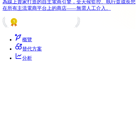
為線上賣家打造的自主電商引擎，全天候監控、執行並成長您
在所有主流電商平台上的商店——無需人工介入。
PRODUCT HUNT
#1 Product of the Day
概覽
替代方案
分析