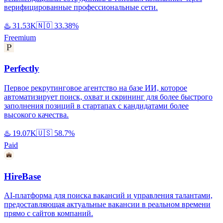
верифицированные профессиональные сети.
♨️
31.53K
🇳🇴
33.38%
Freemium
Perfectly
Первое рекрутинговое агентство на базе ИИ, которое
автоматизирует поиск, охват и скрининг для более быстрого
заполнения позиций в стартапах с кандидатами более
высокого качества.
♨️
19.07K
🇺🇸
58.7%
Paid
HireBase
AI-платформа для поиска вакансий и управления талантами,
предоставляющая актуальные вакансии в реальном времени
прямо с сайтов компаний.