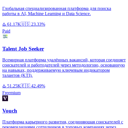
Глобальная специализированная платформа для поиска
работы в AI, Machine Learning и Data Science.
♨️
61.17K
🇺🇸
23.33%
Paid
Talent Job Seeker
Всемирная платформа удалённых вакансий, которая соединяет
соискателей и работодателей через методологию, основанную
на навыках, поддерживаемую ключевым индикатором
талантов (KTI).
♨️
51.25K
🇪🇸
42.49%
Freemium
Vouch
Платформа карьерного развития, соединяющая соискателей с
рекомендациями сотрудников в топовых компаниях через