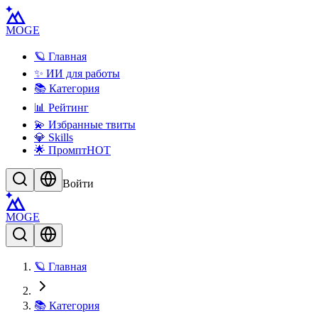
MOGE
🪐 Главная
✨ ИИ для работы
📚 Категория
📊 Рейтинг
💫 Избранные твиты
💎 Skills
🌟 Промпт
HOT
Войти
MOGE
🪐 Главная
📚 Категория