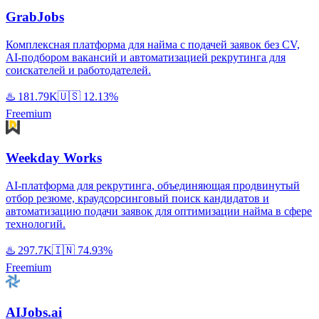
GrabJobs
Комплексная платформа для найма с подачей заявок без CV,
AI-подбором вакансий и автоматизацией рекрутинга для
соискателей и работодателей.
♨️
181.79K
🇺🇸
12.13%
Freemium
Weekday Works
AI-платформа для рекрутинга, объединяющая продвинутый
отбор резюме, краудсорсинговый поиск кандидатов и
автоматизацию подачи заявок для оптимизации найма в сфере
технологий.
♨️
297.7K
🇮🇳
74.93%
Freemium
AIJobs.ai