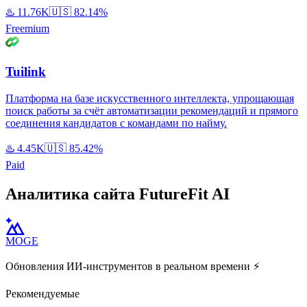
♨️
11.76K
🇺🇸
82.14%
Freemium
Tuilink
Платформа на базе искусственного интеллекта, упрощающая
поиск работы за счёт автоматизации рекомендаций и прямого
соединения кандидатов с командами по найму.
♨️
4.45K
🇺🇸
85.42%
Paid
Аналитика сайта FutureFit AI
MOGE
Обновления ИИ-инструментов в реальном времени ⚡️
Рекомендуемые