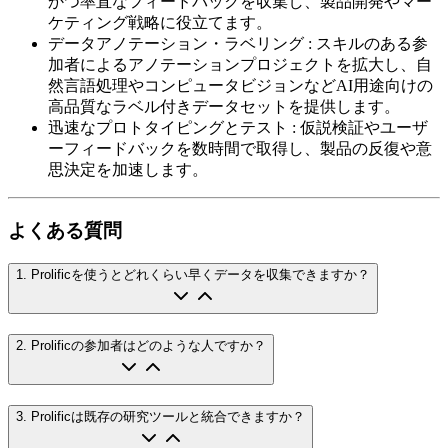
かつ率直なフィードバックを収集し、製品開発やマー
ケティング戦略に役立てます。
データアノテーション・ラベリング
:
スキルのある参
加者によるアノテーションプロジェクトを拡大し、自
然言語処理やコンピュータビジョンなどAI用途向けの
高品質なラベル付きデータセットを提供します。
迅速なプロトタイピングとテスト
:
仮説検証やユーザ
ーフィードバックを数時間で取得し、製品の反復や意
思決定を加速します。
よくある質問
1
.
Prolificを使うとどれくらい早くデータを収集できますか？
2
.
Prolificの参加者はどのような人ですか？
3
.
Prolificは既存の研究ツールと統合できますか？