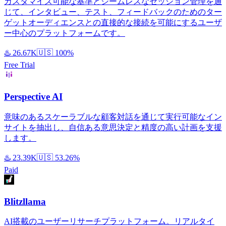
カスタマイズ可能な基準とシームレスなセッション管理を通
じて、インタビュー、テスト、フィードバックのためのター
ゲットオーディエンスとの直接的な接続を可能にするユーザ
ー中心のプラットフォームです。
♨️
26.67K
🇺🇸
100%
Free Trial
Perspective AI
意味のあるスケーラブルな顧客対話を通じて実行可能なイン
サイトを抽出し、自信ある意思決定と精度の高い計画を支援
します。
♨️
23.39K
🇺🇸
53.26%
Paid
Blitzllama
AI搭載のユーザーリサーチプラットフォーム。リアルタイ