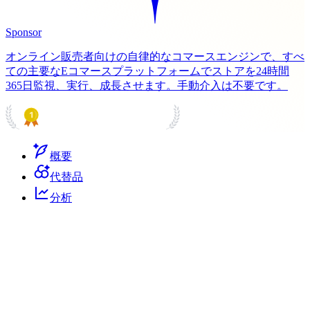
Sponsor
オンライン販売者向けの自律的なコマースエンジンで、すべ
ての主要なEコマースプラットフォームでストアを24時間
365日監視、実行、成長させます。手動介入は不要です。
PRODUCT HUNT
#1 Product of the Day
概要
代替品
分析