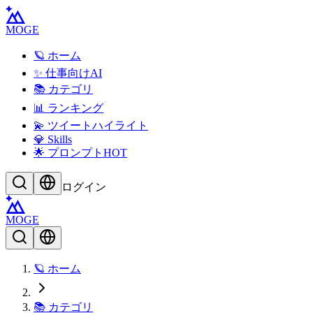
MOGE
🪐 ホーム
✨ 仕事向けAI
📚 カテゴリ
📊 ランキング
💫 ツイートハイライト
💎 Skills
🌟 プロンプト
HOT
ログイン
MOGE
🪐 ホーム
📚 カテゴリ