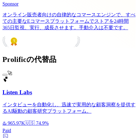
Sponsor
オンライン販売者向けの自律的なコマースエンジンで、すべ
ての主要なEコマースプラットフォームでストアを24時間
365日監視、実行、成長させます。手動介入は不要です。
PRODUCT HUNT
#1 Product of the Day
Prolificの代替品
🚀
Listen Labs
インタビューを自動化し、迅速で実用的な顧客洞察を提供す
るAI駆動の顧客研究プラットフォーム。
♨️
965.97K
🇺🇸
74.9%
Paid