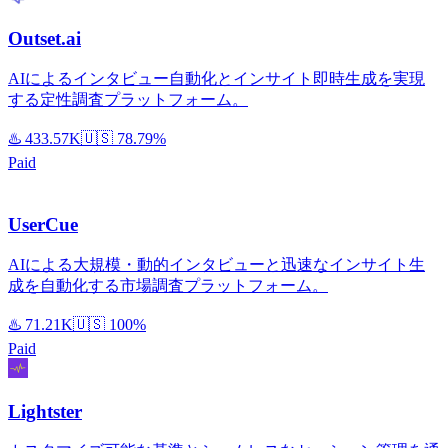
Outset.ai
AIによるインタビュー自動化とインサイト即時生成を実現
する定性調査プラットフォーム。
♨️
433.57K
🇺🇸
78.79%
Paid
UserCue
AIによる大規模・動的インタビューと迅速なインサイト生
成を自動化する市場調査プラットフォーム。
♨️
71.21K
🇺🇸
100%
Paid
Lightster