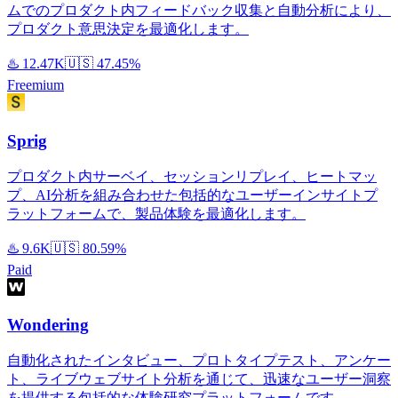
ムでのプロダクト内フィードバック収集と自動分析により、
プロダクト意思決定を最適化します。
♨️
12.47K
🇺🇸
47.45%
Freemium
Sprig
プロダクト内サーベイ、セッションリプレイ、ヒートマッ
プ、AI分析を組み合わせた包括的なユーザーインサイトプ
ラットフォームで、製品体験を最適化します。
♨️
9.6K
🇺🇸
80.59%
Paid
Wondering
自動化されたインタビュー、プロトタイプテスト、アンケー
ト、ライブウェブサイト分析を通じて、迅速なユーザー洞察
を提供する包括的な体験研究プラットフォームです。