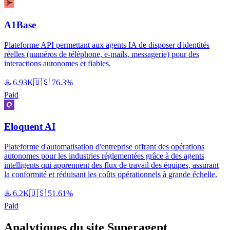
A1Base
Plateforme API permettant aux agents IA de disposer d'identités
réelles (numéros de téléphone, e-mails, messagerie) pour des
interactions autonomes et fiables.
♨️
6.93K
🇺🇸
76.3%
Paid
Eloquent AI
Plateforme d'automatisation d'entreprise offrant des opérations
autonomes pour les industries réglementées grâce à des agents
intelligents qui apprennent des flux de travail des équipes, assurant
la conformité et réduisant les coûts opérationnels à grande échelle.
♨️
6.2K
🇺🇸
51.61%
Paid
Analytiques du site Superagent