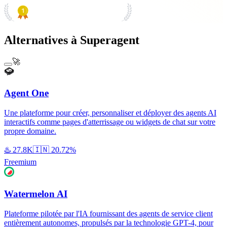
PRODUCT HUNT
#1 Product of the Day
Alternatives à Superagent
🚀
Agent One
Une plateforme pour créer, personnaliser et déployer des agents AI
interactifs comme pages d'atterrissage ou widgets de chat sur votre
propre domaine.
♨️
27.8K
🇮🇳
20.72%
Freemium
Watermelon AI
Plateforme pilotée par l'IA fournissant des agents de service client
entièrement autonomes, propulsés par la technologie GPT-4, pour