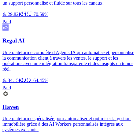
un support personnalisé et fluide sur tous les canaux.
♨️
29.82K
🇳🇱
70.59%
Paid
Regal AI
Une plateforme complète d'Agents IA qui automatise et personnalise
la communication client à travers les ventes, le support et les
opérations avec une intégration transparente et des insights en temps
réel.
♨️
34.15K
🇺🇸
64.45%
Paid
Haven
Une plateforme spécialisée pour automatiser et optimiser la gestion
immobilière grâce à des AI Workers personnalisés intégrés aux
systèmes existants.