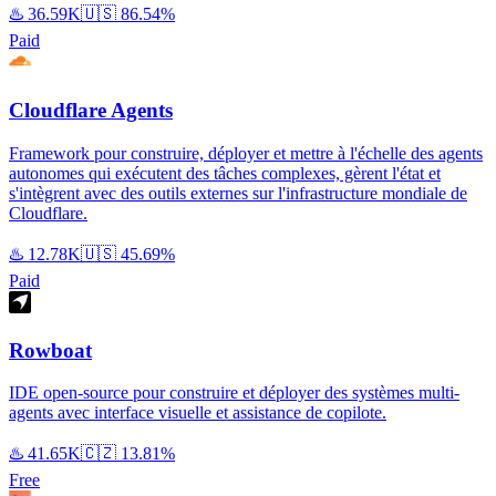
♨️
36.59K
🇺🇸
86.54%
Paid
Cloudflare Agents
Framework pour construire, déployer et mettre à l'échelle des agents
autonomes qui exécutent des tâches complexes, gèrent l'état et
s'intègrent avec des outils externes sur l'infrastructure mondiale de
Cloudflare.
♨️
12.78K
🇺🇸
45.69%
Paid
Rowboat
IDE open-source pour construire et déployer des systèmes multi-
agents avec interface visuelle et assistance de copilote.
♨️
41.65K
🇨🇿
13.81%
Free