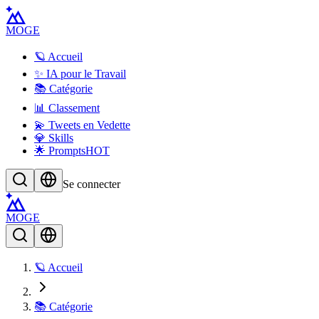
MOGE
🪐 Accueil
✨ IA pour le Travail
📚 Catégorie
📊 Classement
💫 Tweets en Vedette
💎 Skills
🌟 Prompts
HOT
Se connecter
MOGE
🪐 Accueil
📚 Catégorie