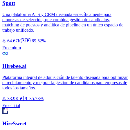
Spott
Una plataforma ATS y CRM diseñada específicamente para
empresas de selección, que combina gestión de candidatos,
matching de puestos y analítica de pipeline en un único espacio de
trabajo unificado.
♨️
64.67K
🇧🇪
69.52%
Freemium
Hirebee.ai
Plataforma integral de adquisición de talento diseñada para optimizar
el reclutamiento y mejorar la gestión de candidatos para empresas de
todos los tamaños.
♨️
33.9K
🇦🇲
35.73%
Free Trial
HireSweet