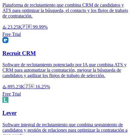
Plataforma de reclutamiento que combina CRM de candidatos y
ATS para optimizar la búsqueda, el contacto y los flujos de trabajo
de contratación.
♨️
23.25K
🇫🇷
99.99%
Free Trial
Recruit CRM
Software de reclutamiento potenciado por IA que combina ATS y
CRM para automatizar la contratación, mejorar la búsqueda de
candidatos y agilizar los flujos de trabajo de selección.
♨️
895.23K
🇿🇦
16.25%
Free Trial
Lever
Software integral de reclutamiento que combina seguimiento de
candidatos y gestión de relaciones para optimizar la contratación a