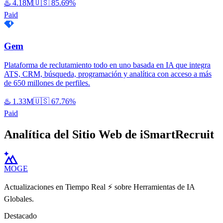
♨️
4.18M
🇺🇸
85.69%
Paid
Gem
Plataforma de reclutamiento todo en uno basada en IA que integra
ATS, CRM, búsqueda, programación y analítica con acceso a más
de 650 millones de perfiles.
♨️
1.33M
🇺🇸
67.76%
Paid
Analítica del Sitio Web de iSmartRecruit
MOGE
Actualizaciones en Tiempo Real ⚡️ sobre Herramientas de IA
Globales.
Destacado