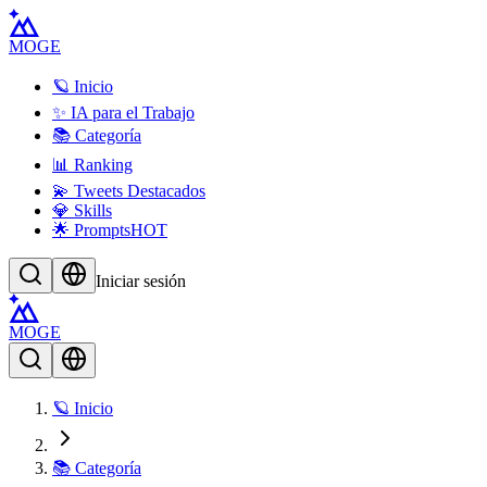
MOGE
🪐 Inicio
✨ IA para el Trabajo
📚 Categoría
📊 Ranking
💫 Tweets Destacados
💎 Skills
🌟 Prompts
HOT
Iniciar sesión
MOGE
🪐 Inicio
📚 Categoría