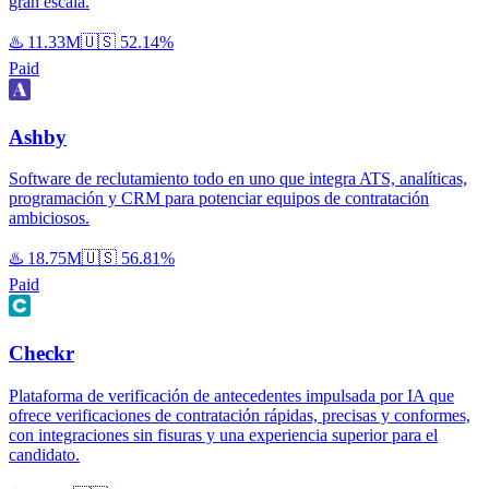
gran escala.
♨️
11.33M
🇺🇸
52.14%
Paid
Ashby
Software de reclutamiento todo en uno que integra ATS, analíticas,
programación y CRM para potenciar equipos de contratación
ambiciosos.
♨️
18.75M
🇺🇸
56.81%
Paid
Checkr
Plataforma de verificación de antecedentes impulsada por IA que
ofrece verificaciones de contratación rápidas, precisas y conformes,
con integraciones sin fisuras y una experiencia superior para el
candidato.