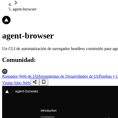
agent-browser
agent-browser
Un CLI de automatización de navegador headless construido para agen
Comunidad
:
Raspador Web de IA
Herramientas de Desarrollador de IA
Pruebas y 
Visitar Sitio Web