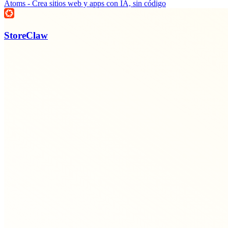
Atoms - Crea sitios web y apps con IA, sin código
StoreClaw