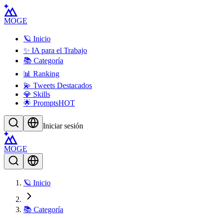
MOGE
🪐 Inicio
✨ IA para el Trabajo
📚 Categoría
📊 Ranking
💫 Tweets Destacados
💎 Skills
🌟 Prompts
HOT
Iniciar sesión
MOGE
🪐 Inicio
📚 Categoría