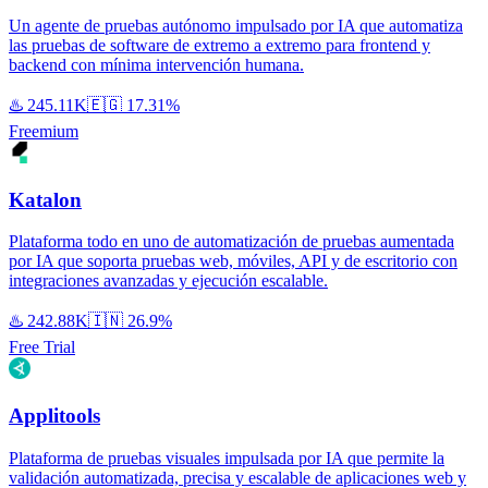
Un agente de pruebas autónomo impulsado por IA que automatiza
las pruebas de software de extremo a extremo para frontend y
backend con mínima intervención humana.
♨️
245.11K
🇪🇬
17.31%
Freemium
Katalon
Plataforma todo en uno de automatización de pruebas aumentada
por IA que soporta pruebas web, móviles, API y de escritorio con
integraciones avanzadas y ejecución escalable.
♨️
242.88K
🇮🇳
26.9%
Free Trial
Applitools
Plataforma de pruebas visuales impulsada por IA que permite la
validación automatizada, precisa y escalable de aplicaciones web y