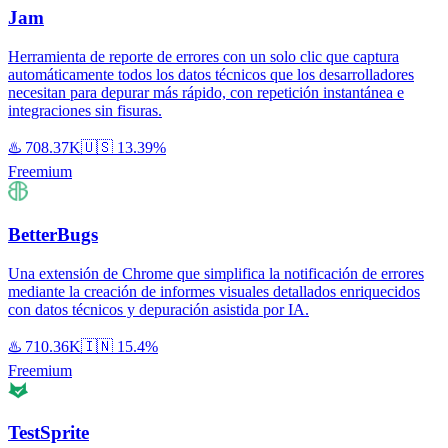
Jam
Herramienta de reporte de errores con un solo clic que captura
automáticamente todos los datos técnicos que los desarrolladores
necesitan para depurar más rápido, con repetición instantánea e
integraciones sin fisuras.
♨️
708.37K
🇺🇸
13.39%
Freemium
BetterBugs
Una extensión de Chrome que simplifica la notificación de errores
mediante la creación de informes visuales detallados enriquecidos
con datos técnicos y depuración asistida por IA.
♨️
710.36K
🇮🇳
15.4%
Freemium
TestSprite