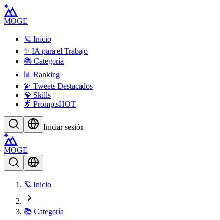
MOGE
🪐 Inicio
✨ IA para el Trabajo
📚 Categoría
📊 Ranking
💫 Tweets Destacados
💎 Skills
🌟 Prompts
HOT
Iniciar sesión
MOGE
🪐 Inicio
📚 Categoría