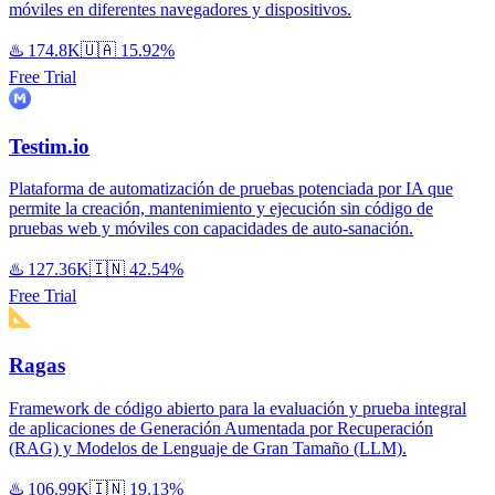
móviles en diferentes navegadores y dispositivos.
♨️
174.8K
🇺🇦
15.92%
Free Trial
Testim.io
Plataforma de automatización de pruebas potenciada por IA que
permite la creación, mantenimiento y ejecución sin código de
pruebas web y móviles con capacidades de auto-sanación.
♨️
127.36K
🇮🇳
42.54%
Free Trial
Ragas
Framework de código abierto para la evaluación y prueba integral
de aplicaciones de Generación Aumentada por Recuperación
(RAG) y Modelos de Lenguaje de Gran Tamaño (LLM).
♨️
106.99K
🇮🇳
19.13%