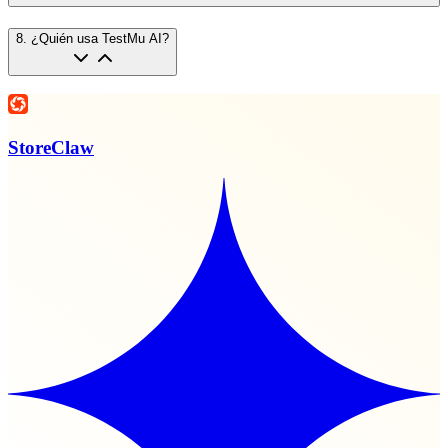
8
.
¿Quién usa TestMu AI?
StoreClaw