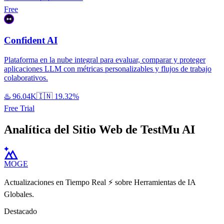
Free
Confident AI
Plataforma en la nube integral para evaluar, comparar y proteger
aplicaciones LLM con métricas personalizables y flujos de trabajo
colaborativos.
♨️
96.04K
🇮🇳
19.32%
Free Trial
Analítica del Sitio Web de TestMu AI
MOGE
Actualizaciones en Tiempo Real ⚡️ sobre Herramientas de IA
Globales.
Destacado