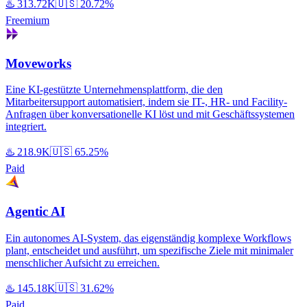
♨️
313.72K
🇺🇸
20.72%
Freemium
Moveworks
Eine KI-gestützte Unternehmensplattform, die den
Mitarbeitersupport automatisiert, indem sie IT-, HR- und Facility-
Anfragen über konversationelle KI löst und mit Geschäftssystemen
integriert.
♨️
218.9K
🇺🇸
65.25%
Paid
Agentic AI
Ein autonomes AI-System, das eigenständig komplexe Workflows
plant, entscheidet und ausführt, um spezifische Ziele mit minimaler
menschlicher Aufsicht zu erreichen.
♨️
145.18K
🇺🇸
31.62%
Paid