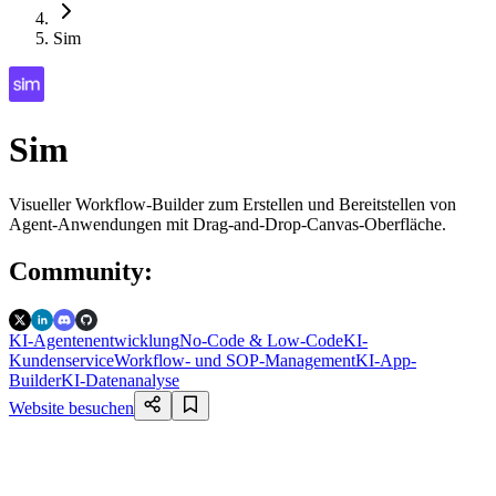
Sim
Sim
Visueller Workflow-Builder zum Erstellen und Bereitstellen von
Agent-Anwendungen mit Drag-and-Drop-Canvas-Oberfläche.
Community
:
KI-Agentenentwicklung
No-Code & Low-Code
KI-
Kundenservice
Workflow- und SOP-Management
KI-App-
Builder
KI-Datenanalyse
Website besuchen