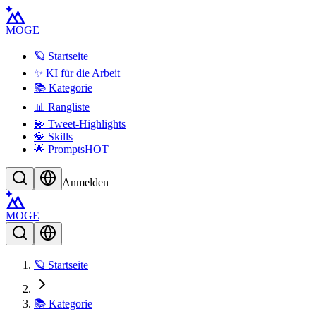
MOGE
🪐 Startseite
✨ KI für die Arbeit
📚 Kategorie
📊 Rangliste
💫 Tweet-Highlights
💎 Skills
🌟 Prompts
HOT
Anmelden
MOGE
🪐 Startseite
📚 Kategorie