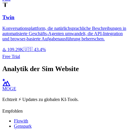
Twin
Konversationsplattform, die natürlichsprachliche Beschreibungen in
automatisierte Geschäfts-Agenten umwandelt, die API-Integration
und browser-basierte Aufgabenausführung beherrschen.
♨️
109.29K
🇺🇸
43.4%
Free Trial
Analytik der Sim Website
MOGE
Echtzeit ⚡️ Updates zu globalen KI-Tools.
Empfohlen
Flowith
Genspark