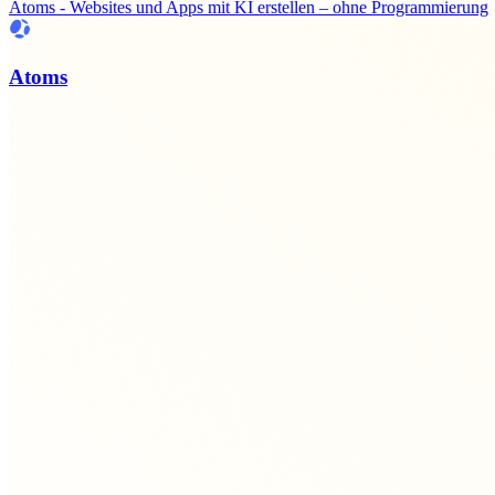
Atoms - Websites und Apps mit KI erstellen – ohne Programmierung
Atoms