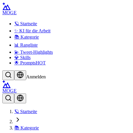
MOGE
🪐 Startseite
✨ KI für die Arbeit
📚 Kategorie
📊 Rangliste
💫 Tweet-Highlights
💎 Skills
🌟 Prompts
HOT
Anmelden
MOGE
🪐 Startseite
📚 Kategorie