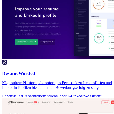
ResumeWorded
KI-gestützte Plattform, die sofortiges Feedback zu Lebensläufen und
LinkedIn-Profilen bietet, um den Bewerbungserfolg zu steigern.
Lebenslauf & Anschreiben
Stellensuche
KI-LinkedIn-Assistent