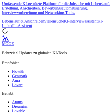
Umfassende KI-gestützte Plattform für die Jobsuche mit Lebenslauf-
Erstellung, Anschreiben, Bewerbungsautomatisierung,
Interviewvorbereitung und Networking-Tools.
Lebenslauf & Anschreiben
Stellensuche
KI-Interviewassistent
KI-
LinkedIn-Assistent
MOGE
Echtzeit ⚡️ Updates zu globalen KI-Tools.
Empfohlen
Flowith
Genspark
Aura
Lovart
Beliebt
Atoms
Dreamina
Lovable