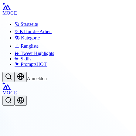
MOGE
🪐 Startseite
✨ KI für die Arbeit
📚 Kategorie
📊 Rangliste
💫 Tweet-Highlights
💎 Skills
🌟 Prompts
HOT
Anmelden
MOGE