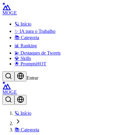
MOGE
🪐 Início
✨ IA para o Trabalho
📚 Categoria
📊 Ranking
💫 Destaques de Tweets
💎 Skills
🌟 Prompts
HOT
Entrar
MOGE
🪐 Início
📚 Categoria