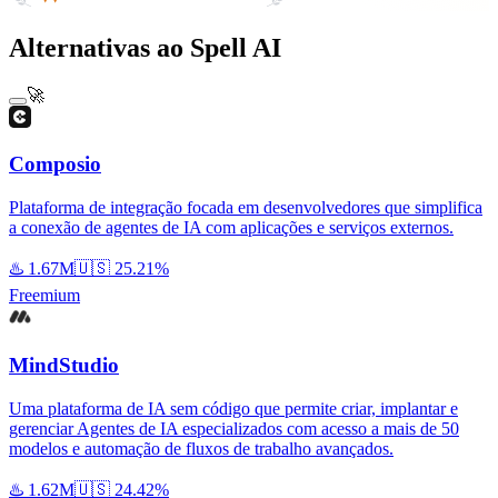
Alternativas ao Spell AI
🚀
Composio
Plataforma de integração focada em desenvolvedores que simplifica
a conexão de agentes de IA com aplicações e serviços externos.
♨️
1.67M
🇺🇸
25.21%
Freemium
MindStudio
Uma plataforma de IA sem código que permite criar, implantar e
gerenciar Agentes de IA especializados com acesso a mais de 50
modelos e automação de fluxos de trabalho avançados.
♨️
1.62M
🇺🇸
24.42%