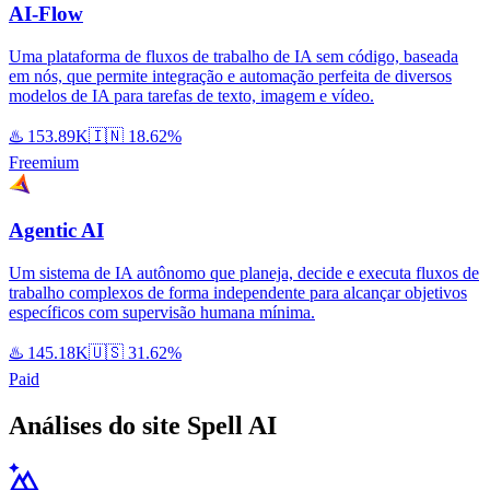
AI-Flow
Uma plataforma de fluxos de trabalho de IA sem código, baseada
em nós, que permite integração e automação perfeita de diversos
modelos de IA para tarefas de texto, imagem e vídeo.
♨️
153.89K
🇮🇳
18.62%
Freemium
Agentic AI
Um sistema de IA autônomo que planeja, decide e executa fluxos de
trabalho complexos de forma independente para alcançar objetivos
específicos com supervisão humana mínima.
♨️
145.18K
🇺🇸
31.62%
Paid
Análises do site Spell AI