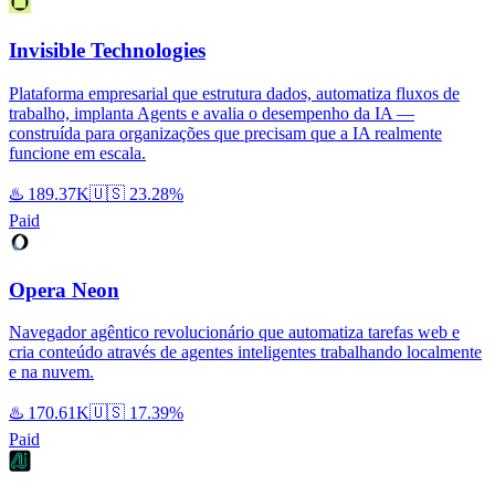
Invisible Technologies
Plataforma empresarial que estrutura dados, automatiza fluxos de
trabalho, implanta Agents e avalia o desempenho da IA —
construída para organizações que precisam que a IA realmente
funcione em escala.
♨️
189.37K
🇺🇸
23.28%
Paid
Opera Neon
Navegador agêntico revolucionário que automatiza tarefas web e
cria conteúdo através de agentes inteligentes trabalhando localmente
e na nuvem.
♨️
170.61K
🇺🇸
17.39%
Paid