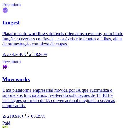
Freemium
Inngest
Plataforma de workflows duráveis orientados a eventos, permitindo
funções serverless confiáveis, escaláveis e tolerantes a falhas, além
de orquestração complexa de etapas.
♨️
284.36K
🇺🇸
28.86%
Freemium
Moveworks
Uma plataforma empresarial movida por IA que automatiza o
suporte aos funcionários, resolvendo solicitações de TI, RH e
instalações por meio de IA conversacional integrada a sistemas
empresariais.
♨️
218.9K
🇺🇸
65.25%
Paid