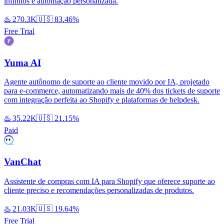
infinitos e automação personalizada.
♨️
270.3K
🇺🇸
83.46%
Free Trial
Yuma AI
Agente autônomo de suporte ao cliente movido por IA, projetado
para e-commerce, automatizando mais de 40% dos tickets de suporte
com integração perfeita ao Shopify e plataformas de helpdesk.
♨️
35.22K
🇺🇸
21.15%
Paid
VanChat
Assistente de compras com IA para Shopify que oferece suporte ao
cliente preciso e recomendações personalizadas de produtos.
♨️
21.03K
🇺🇸
19.64%
Free Trial