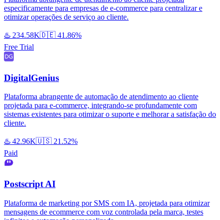
especificamente para empresas de e-commerce para centralizar e
otimizar operações de serviço ao cliente.
♨️
234.58K
🇩🇪
41.86%
Free Trial
DigitalGenius
Plataforma abrangente de automação de atendimento ao cliente
projetada para e-commerce, integrando-se profundamente com
sistemas existentes para otimizar o suporte e melhorar a satisfação do
cliente.
♨️
42.96K
🇺🇸
21.52%
Paid
Postscript AI
Plataforma de marketing por SMS com IA, projetada para otimizar
mensagens de ecommerce com voz controlada pela marca, testes