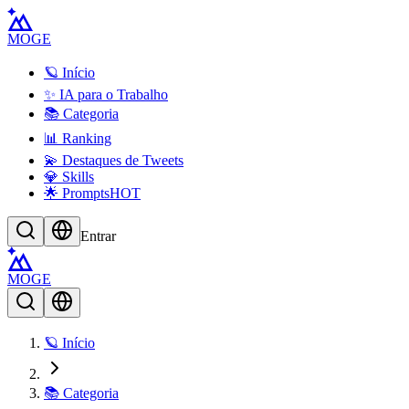
MOGE
🪐 Início
✨ IA para o Trabalho
📚 Categoria
📊 Ranking
💫 Destaques de Tweets
💎 Skills
🌟 Prompts
HOT
Entrar
MOGE
🪐 Início
📚 Categoria