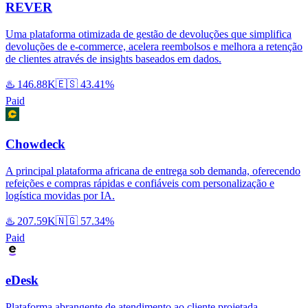
REVER
Uma plataforma otimizada de gestão de devoluções que simplifica
devoluções de e-commerce, acelera reembolsos e melhora a retenção
de clientes através de insights baseados em dados.
♨️
146.88K
🇪🇸
43.41%
Paid
Chowdeck
A principal plataforma africana de entrega sob demanda, oferecendo
refeições e compras rápidas e confiáveis com personalização e
logística movidas por IA.
♨️
207.59K
🇳🇬
57.34%
Paid
eDesk
Plataforma abrangente de atendimento ao cliente projetada