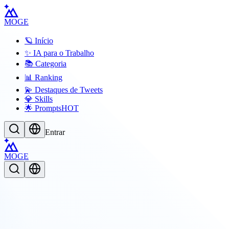
MOGE
🪐 Início
✨ IA para o Trabalho
📚 Categoria
📊 Ranking
💫 Destaques de Tweets
💎 Skills
🌟 Prompts
HOT
Entrar
MOGE