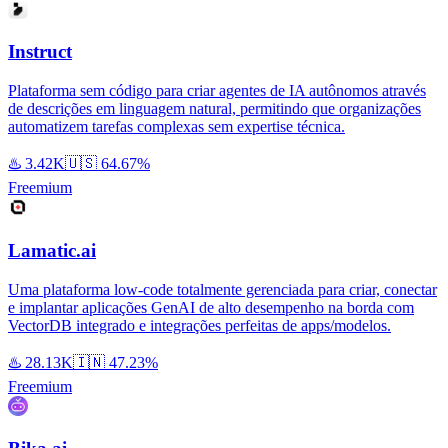
Instruct
Plataforma sem código para criar agentes de IA autônomos através
de descrições em linguagem natural, permitindo que organizações
automatizem tarefas complexas sem expertise técnica.
♨️
3.42K
🇺🇸
64.67%
Freemium
Lamatic.ai
Uma plataforma low-code totalmente gerenciada para criar, conectar
e implantar aplicações GenAI de alto desempenho na borda com
VectorDB integrado e integrações perfeitas de apps/modelos.
♨️
28.13K
🇮🇳
47.23%
Freemium