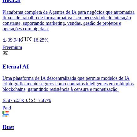
Bika.ai
Plataforma completa de Agentes de IA para negócios que automatiza
fluxos de trabalho de forma proativa, sem necessidade de interação
constante, suportando marketing, vendas, gestão de projetos e
operações com big data.
♨️
39.94K
🇺🇸
16.25%
Freemium
Eternal AI
Uma plataforma de IA descentralizada que permite modelos de IA
criptograficamente seguros como contratos inteligentes em múltiplos
blockchains, garantindo resistência à censura e monetização.
♨️
475.41K
🇺🇸
17.47%
Paid
Dust