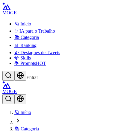
MOGE
🪐 Início
✨ IA para o Trabalho
📚 Categoria
📊 Ranking
💫 Destaques de Tweets
💎 Skills
🌟 Prompts
HOT
Entrar
MOGE
🪐 Início
📚 Categoria