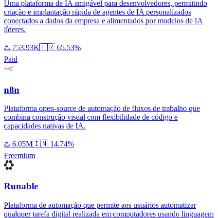
Uma plataforma de IA amigável para desenvolvedores, permitindo
criação e implantação rápida de agentes de IA personalizados
conectados a dados da empresa e alimentados por modelos de IA
líderes.
♨️
753.93K
🇫🇷
65.53%
Paid
n8n
Plataforma open-source de automação de fluxos de trabalho que
combina construção visual com flexibilidade de código e
capacidades nativas de IA.
♨️
6.05M
🇮🇳
14.74%
Freemium
Runable
Plataforma de automação que permite aos usuários automatizar
qualquer tarefa digital realizada em computadores usando linguagem