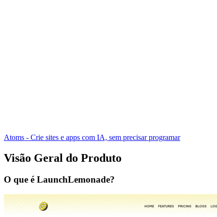
Atoms - Crie sites e apps com IA, sem precisar programar
Visão Geral do Produto
O que é LaunchLemonade?