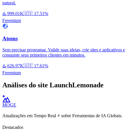
natural.
♨️
999.01K
🇺🇸
17.51%
Freemium
Atoms
Sem precisar programar. Valide suas ideias, crie sites e aplicativos e
conquiste seus primeiros clientes em minutos.
♨️
626.97K
🇺🇸
17.61%
Freemium
Análises do site LaunchLemonade
MOGE
Atualizações em Tempo Real ⚡️ sobre Ferramentas de IA Globais.
Destacados