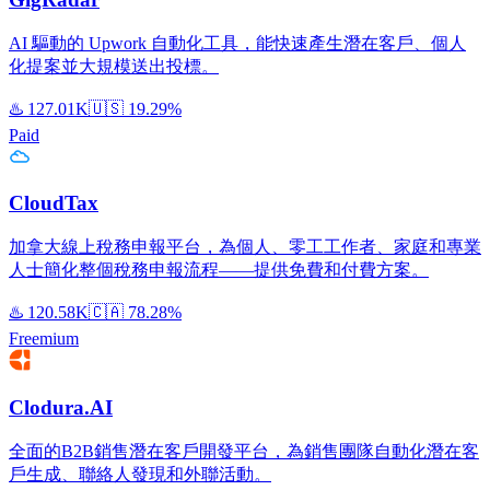
AI 驅動的 Upwork 自動化工具，能快速產生潛在客戶、個人
化提案並大規模送出投標。
♨️
127.01K
🇺🇸
19.29%
Paid
CloudTax
加拿大線上稅務申報平台，為個人、零工工作者、家庭和專業
人士簡化整個稅務申報流程——提供免費和付費方案。
♨️
120.58K
🇨🇦
78.28%
Freemium
Clodura.AI
全面的B2B銷售潛在客戶開發平台，為銷售團隊自動化潛在客
戶生成、聯絡人發現和外聯活動。