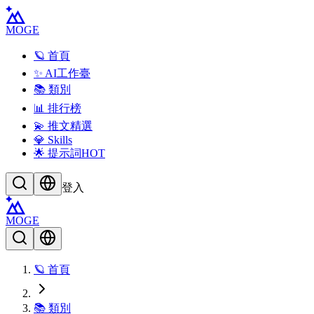
MOGE
🪐 首頁
✨ AI工作臺
📚 類別
📊 排行榜
💫 推文精選
💎 Skills
🌟 提示詞
HOT
登入
MOGE
🪐 首頁
📚 類別