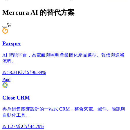
Mercura AI 的替代方案
🚀
Parspec
AI 智能平台，為電氣與照明產業簡化產品選型、報價與送審
流程。
♨️
58.31K
🇺🇸
96.89%
Paid
Close CRM
專為銷售團隊設計的一站式 CRM，整合來電、郵件、簡訊與
自動化工具。
♨️
1.27M
🇺🇸
44.79%