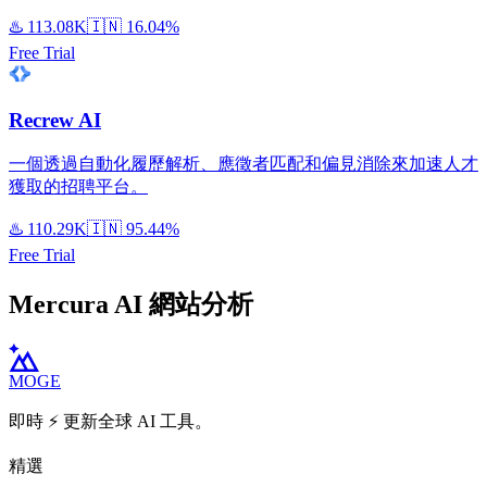
♨️
113.08K
🇮🇳
16.04%
Free Trial
Recrew AI
一個透過自動化履歷解析、應徵者匹配和偏見消除來加速人才
獲取的招聘平台。
♨️
110.29K
🇮🇳
95.44%
Free Trial
Mercura AI 網站分析
MOGE
即時 ⚡️ 更新全球 AI 工具。
精選