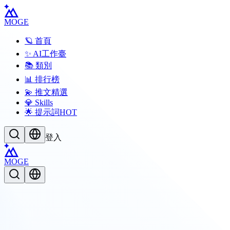
MOGE
🪐 首頁
✨ AI工作臺
📚 類別
📊 排行榜
💫 推文精選
💎 Skills
🌟 提示詞
HOT
登入
MOGE