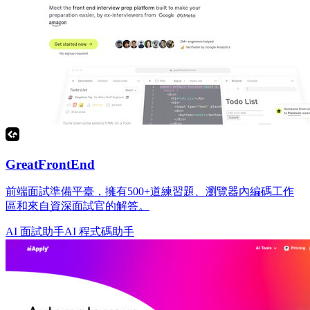
GreatFrontEnd
前端面試準備平臺，擁有500+道練習題、瀏覽器內編碼工作
區和來自資深面試官的解答。
AI 面試助手
AI 程式碼助手