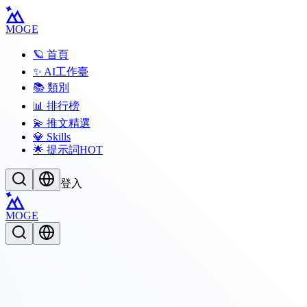
MOGE
🪐 首頁
✨ AI工作臺
📚 類別
📊 排行榜
💫 推文精選
💎 Skills
🌟 提示詞
HOT
登入
MOGE