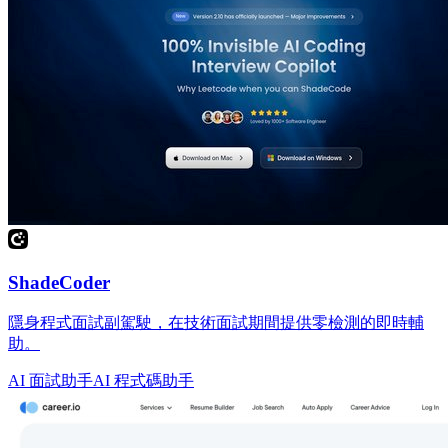
ShadeCoder
隱身程式面試副駕駛，在技術面試期間提供零檢測的即時輔
助。
AI 面試助手
AI 程式碼助手