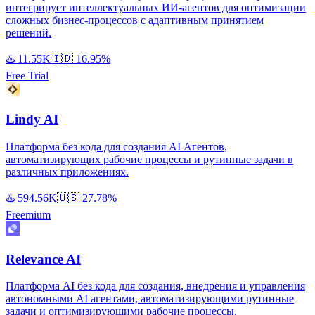
интегрирует интеллектуальных ИИ-агентов для оптимизации
сложных бизнес-процессов с адаптивным принятием
решений.
♨️
11.55K
🇮🇩
16.95%
Free Trial
Lindy AI
Платформа без кода для создания AI Агентов,
автоматизирующих рабочие процессы и рутинные задачи в
различных приложениях.
♨️
594.56K
🇺🇸
27.78%
Freemium
Relevance AI
Платформа AI без кода для создания, внедрения и управления
автономными AI агентами, автоматизирующими рутинные
задачи и оптимизирующими рабочие процессы.