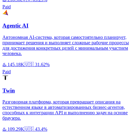
Paid
Agentic AI
Автономная AI-система, которая самостоятельно планирует,
принимает решения и выполняет сложные рабочие процессы
для достижения конкретных целей с минимальным участием
человека.
♨️
145.18K
🇺🇸
31.62%
Paid
Twin
Разговорная платформа, которая превращает описания на
естественном языке в автоматизированных бизнес-агентов,
способных к интеграции API и выполнению задач на основе
браузера.
♨️
109.29K
🇺🇸
43.4%