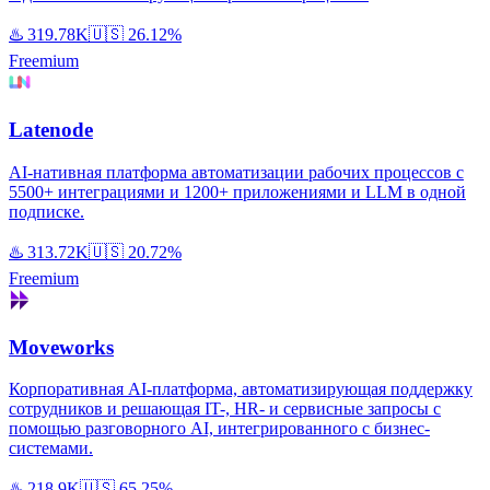
♨️
319.78K
🇺🇸
26.12%
Freemium
Latenode
AI-нативная платформа автоматизации рабочих процессов с
5500+ интеграциями и 1200+ приложениями и LLM в одной
подписке.
♨️
313.72K
🇺🇸
20.72%
Freemium
Moveworks
Корпоративная AI-платформа, автоматизирующая поддержку
сотрудников и решающая IT-, HR- и сервисные запросы с
помощью разговорного AI, интегрированного с бизнес-
системами.
♨️
218.9K
🇺🇸
65.25%