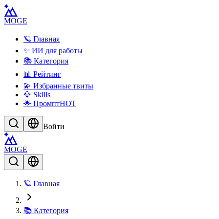
MOGE
🪐 Главная
✨ ИИ для работы
📚 Категория
📊 Рейтинг
💫 Избранные твиты
💎 Skills
🌟 Промпт
HOT
Войти
MOGE
🪐 Главная
📚 Категория