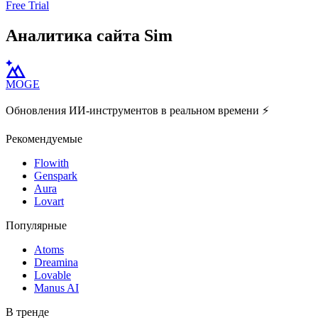
Free Trial
Аналитика сайта Sim
MOGE
Обновления ИИ-инструментов в реальном времени ⚡️
Рекомендуемые
Flowith
Genspark
Aura
Lovart
Популярные
Atoms
Dreamina
Lovable
Manus AI
В тренде