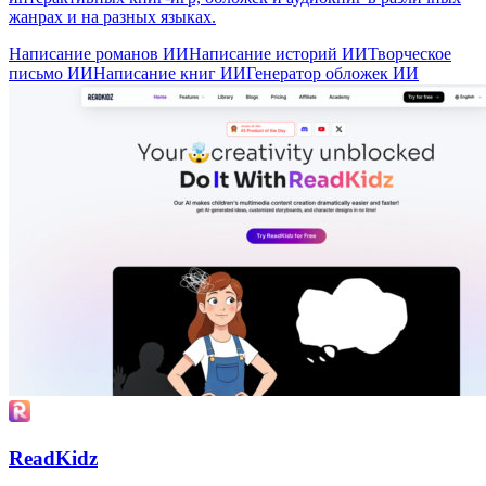
NovelistAI
Платформа на базе AI для создания оригинальных романов,
интерактивных книг-игр, обложек и аудиокниг в различных
жанрах и на разных языках.
Написание романов ИИ
Написание историй ИИ
Творческое
письмо ИИ
Написание книг ИИ
Генератор обложек ИИ