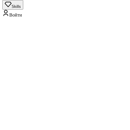
О нас
Отправить продукт
Контакты
Политика конфиденциальности
Условия использования
Copyright ©
2026
All Rights Reserved.
Toggle theme
ИИ Работа
Промпт
ИИ-продукты
Skills
Войти