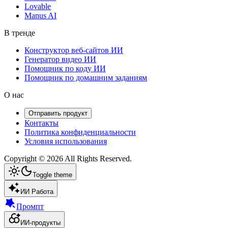
MOGE
Обновления ИИ-инструментов в реальном времени ⚡️
Рекомендуемые
Flowith
Genspark
Aura
Lovart
Популярные
Atoms
Dreamina
Lovable
Manus AI
В тренде
Конструктор веб-сайтов ИИ
Генератор видео ИИ
Помощник по коду ИИ
Помощник по домашним заданиям