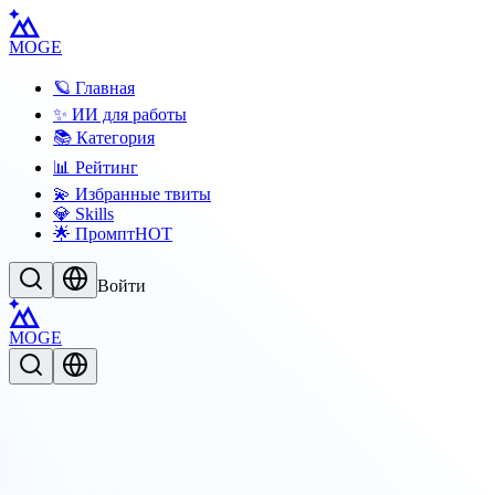
MOGE
🪐 Главная
✨ ИИ для работы
📚 Категория
📊 Рейтинг
💫 Избранные твиты
💎 Skills
🌟 Промпт
HOT
Войти
MOGE