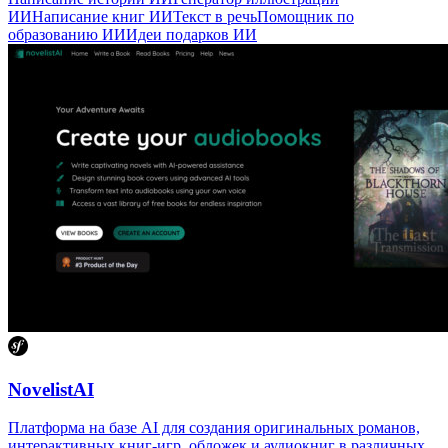
Childbook.ai
AI-платформа для создания персонализированных
иллюстрированных детских книг с уникальными историями,
персонажами и функцией озвучивания.
Написание историй ИИ
Генератор иллюстраций
ИИ
Написание книг ИИ
Текст в речь
Помощник по
образованию ИИ
Идеи подарков ИИ