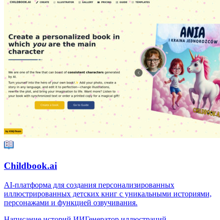
TailoredRead
Платформа на базе AI, генерирующая персонализированные
научно-популярные книги под индивидуальные цели,
интересы и опыт.
Написание книг ИИ
Помощник по образованию ИИ
Генератор
контента ИИ
Курс ИИ