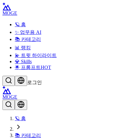
MOGE
🪐 홈
✨ 업무용 AI
📚 카테고리
📊 랭킹
💫 트윗 하이라이트
💎 Skills
🌟 프롬프트
HOT
로그인
MOGE
🪐 홈
📚 카테고리