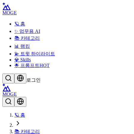
MOGE
🪐 홈
✨ 업무용 AI
📚 카테고리
📊 랭킹
💫 트윗 하이라이트
💎 Skills
🌟 프롬프트
HOT
로그인
MOGE
🪐 홈
📚 카테고리