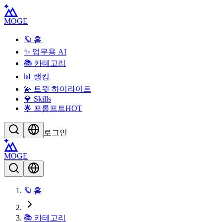
MOGE
🪐 홈
✨ 업무용 AI
📚 카테고리
📊 랭킹
💫 트윗 하이라이트
💎 Skills
🌟 프롬프트
HOT
로그인
MOGE
🪐 홈
📚 카테고리