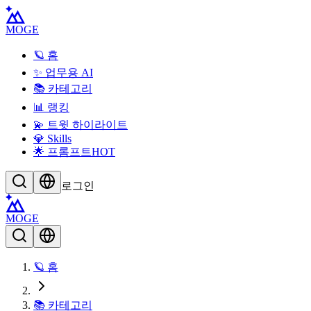
MOGE
🪐 홈
✨ 업무용 AI
📚 카테고리
📊 랭킹
💫 트윗 하이라이트
💎 Skills
🌟 프롬프트
HOT
로그인
MOGE
🪐 홈
📚 카테고리