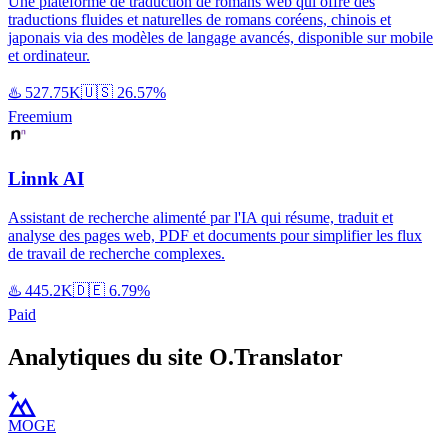
Une plateforme de traduction de romans web qui offre des
traductions fluides et naturelles de romans coréens, chinois et
japonais via des modèles de langage avancés, disponible sur mobile
et ordinateur.
♨️
527.75K
🇺🇸
26.57%
Freemium
Linnk AI
Assistant de recherche alimenté par l'IA qui résume, traduit et
analyse des pages web, PDF et documents pour simplifier les flux
de travail de recherche complexes.
♨️
445.2K
🇩🇪
6.79%
Paid
Analytiques du site O.Translator
MOGE