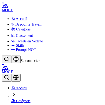
MOGE
🪐 Accueil
✨ IA pour le Travail
📚 Catégorie
📊 Classement
💫 Tweets en Vedette
💎 Skills
🌟 Prompts
HOT
Se connecter
MOGE
🪐 Accueil
📚 Catégorie