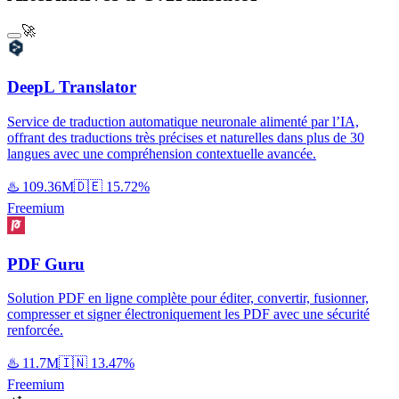
🚀
DeepL Translator
Service de traduction automatique neuronale alimenté par l’IA,
offrant des traductions très précises et naturelles dans plus de 30
langues avec une compréhension contextuelle avancée.
♨️
109.36M
🇩🇪
15.72%
Freemium
PDF Guru
Solution PDF en ligne complète pour éditer, convertir, fusionner,
compresser et signer électroniquement les PDF avec une sécurité
renforcée.
♨️
11.7M
🇮🇳
13.47%
Freemium