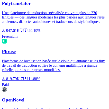
Polytranslator
Une plateforme de traduction spécialisée couvrant plus de 230
langues — des langues modernes les plus parlées aux langues rares,
anciennes, dialectes autochtones et traducteurs de style ludiques.
♨️
947.61K
🇺🇸
29.19%
Freemium
Phrase
Plateforme de localisation basée sur le cloud qui automatise les flux
de travail de traduction et gère le contenu multilingue à grande
échelle pour les entreprises mondiales.
♨️
819.79K
🇯🇵
11.88%
Paid
OpenNovel