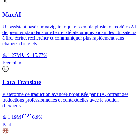
MaxAI
Un assistant basé sur navigateur qui rassemble plusieurs modèles AI
de premier plan dans une barre latérale unique, aidant les utilisateurs
à lire, écrire, rechercher et communiquer plus rapidement sans
changer d'onglets.
♨️
1.27M
🇺🇸
15.77%
Freemium
Lara Translate
Plateforme de traduction avancée propulsée par l’IA, offrant des
traductions professionnelles et contextuelles avec le soutien
d’experts.
♨️
1.19M
🇺🇸
6.9%
Paid