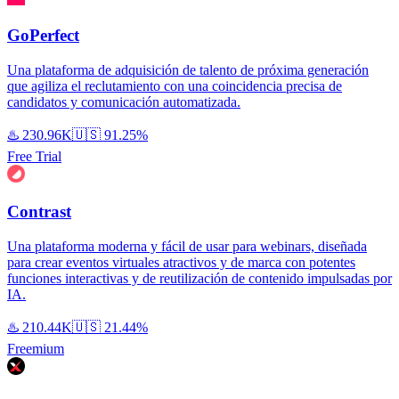
GoPerfect
Una plataforma de adquisición de talento de próxima generación
que agiliza el reclutamiento con una coincidencia precisa de
candidatos y comunicación automatizada.
♨️
230.96K
🇺🇸
91.25%
Free Trial
Contrast
Una plataforma moderna y fácil de usar para webinars, diseñada
para crear eventos virtuales atractivos y de marca con potentes
funciones interactivas y de reutilización de contenido impulsadas por
IA.
♨️
210.44K
🇺🇸
21.44%
Freemium