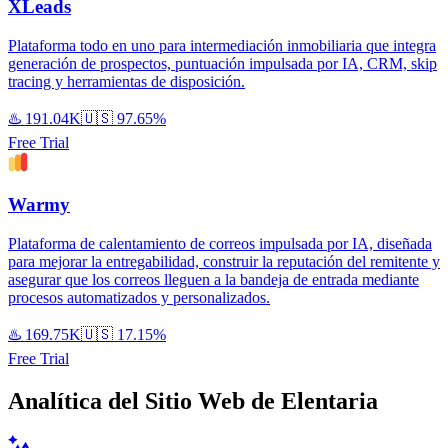
XLeads
Plataforma todo en uno para intermediación inmobiliaria que integra
generación de prospectos, puntuación impulsada por IA, CRM, skip
tracing y herramientas de disposición.
♨️
191.04K
🇺🇸
97.65%
Free Trial
Warmy
Plataforma de calentamiento de correos impulsada por IA, diseñada
para mejorar la entregabilidad, construir la reputación del remitente y
asegurar que los correos lleguen a la bandeja de entrada mediante
procesos automatizados y personalizados.
♨️
169.75K
🇺🇸
17.15%
Free Trial
Analítica del Sitio Web de Elentaria