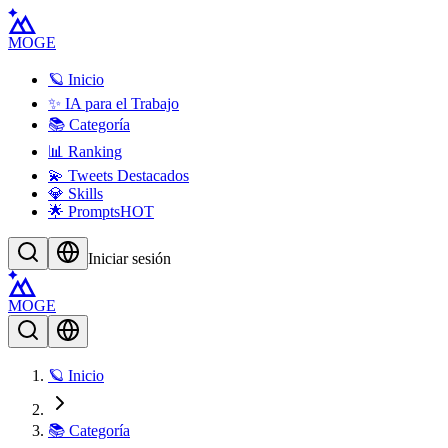
MOGE
🪐 Inicio
✨ IA para el Trabajo
📚 Categoría
📊 Ranking
💫 Tweets Destacados
💎 Skills
🌟 Prompts
HOT
Iniciar sesión
MOGE
🪐 Inicio
📚 Categoría