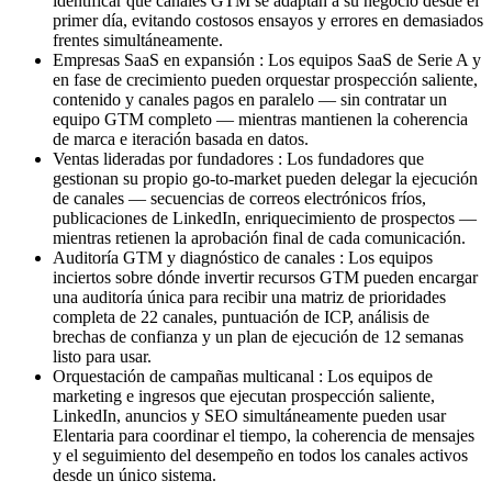
identificar qué canales GTM se adaptan a su negocio desde el
primer día, evitando costosos ensayos y errores en demasiados
frentes simultáneamente.
Empresas SaaS en expansión
:
Los equipos SaaS de Serie A y
en fase de crecimiento pueden orquestar prospección saliente,
contenido y canales pagos en paralelo — sin contratar un
equipo GTM completo — mientras mantienen la coherencia
de marca e iteración basada en datos.
Ventas lideradas por fundadores
:
Los fundadores que
gestionan su propio go-to-market pueden delegar la ejecución
de canales — secuencias de correos electrónicos fríos,
publicaciones de LinkedIn, enriquecimiento de prospectos —
mientras retienen la aprobación final de cada comunicación.
Auditoría GTM y diagnóstico de canales
:
Los equipos
inciertos sobre dónde invertir recursos GTM pueden encargar
una auditoría única para recibir una matriz de prioridades
completa de 22 canales, puntuación de ICP, análisis de
brechas de confianza y un plan de ejecución de 12 semanas
listo para usar.
Orquestación de campañas multicanal
:
Los equipos de
marketing e ingresos que ejecutan prospección saliente,
LinkedIn, anuncios y SEO simultáneamente pueden usar
Elentaria para coordinar el tiempo, la coherencia de mensajes
y el seguimiento del desempeño en todos los canales activos
desde un único sistema.