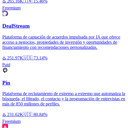
♨️
265.16K
🇮🇳
15.46%
Freemium
DealStream
Plataforma de captación de acuerdos impulsada por IA que ofrece
acceso a negocios, propiedades de inversión y oportunidades de
financiamiento con recomendaciones personalizadas.
♨️
251.97K
🇺🇸
73.14%
Paid
Pin
Plataforma de reclutamiento de extremo a extremo que automatiza la
búsqueda, el filtrado, el contacto y la programación de entrevistas en
más de 850 millones de perfiles.
♨️
231.62K
🇺🇸
80.84%
Freemium