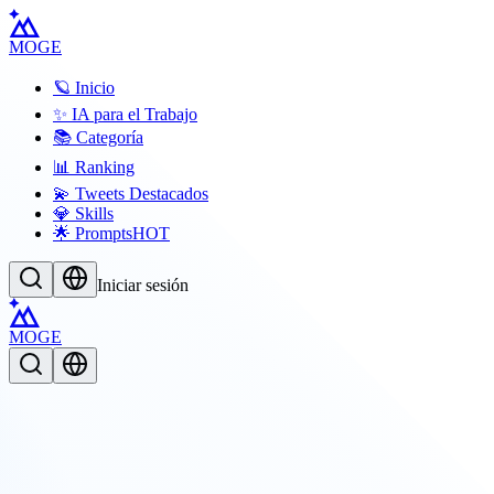
MOGE
🪐 Inicio
✨ IA para el Trabajo
📚 Categoría
📊 Ranking
💫 Tweets Destacados
💎 Skills
🌟 Prompts
HOT
Iniciar sesión
MOGE