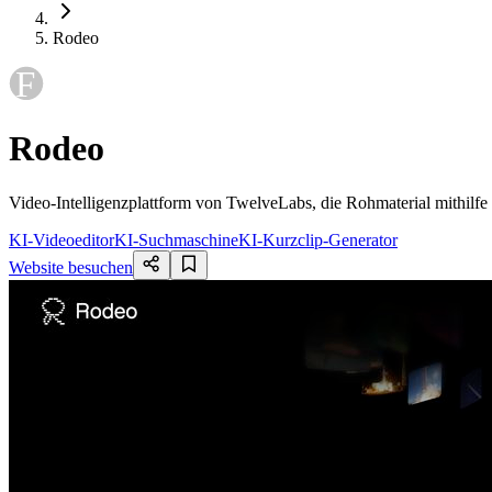
Rodeo
Rodeo
Video-Intelligenzplattform von TwelveLabs, die Rohmaterial mithilfe
KI-Videoeditor
KI-Suchmaschine
KI-Kurzclip-Generator
Website besuchen