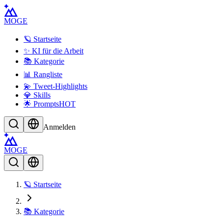
MOGE
🪐 Startseite
✨ KI für die Arbeit
📚 Kategorie
📊 Rangliste
💫 Tweet-Highlights
💎 Skills
🌟 Prompts
HOT
Anmelden
MOGE
🪐 Startseite
📚 Kategorie