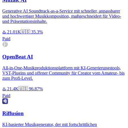
Generative AI Soundtrack-as-a-Service mit schneller, anpassbarer
und hochwertiger Musikkomposition, maßgeschneidert für Video-
und Präsentationsinhalte.
♨️
21.01K
🇺🇸
35.3%
Paid
OpenBeat AI
All-in-One-Musikproduktionsplattform mit KI-Generierungstools,
VST-Plugins und offener Community für Creator vom Amateur- bis
zum Profi-Level.
♨️
21.4K
🇺🇸
96.87%
Paid
Riffusion
KI-basierter Musikgenerator, der mit fortschrittlichen