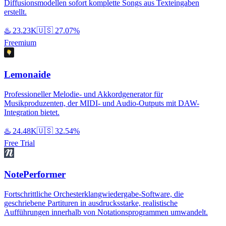
Diffusionsmodellen sofort komplette Songs aus Texteingaben
erstellt.
♨️
23.23K
🇺🇸
27.07%
Freemium
Lemonaide
Professioneller Melodie- und Akkordgenerator für
Musikproduzenten, der MIDI- und Audio-Outputs mit DAW-
Integration bietet.
♨️
24.48K
🇺🇸
32.54%
Free Trial
NotePerformer
Fortschrittliche Orchesterklangwiedergabe-Software, die
geschriebene Partituren in ausdrucksstarke, realistische
Aufführungen innerhalb von Notationsprogrammen umwandelt.