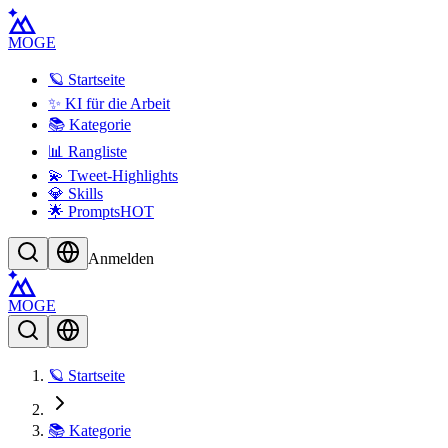
MOGE
🪐 Startseite
✨ KI für die Arbeit
📚 Kategorie
📊 Rangliste
💫 Tweet-Highlights
💎 Skills
🌟 Prompts
HOT
Anmelden
MOGE
🪐 Startseite
📚 Kategorie