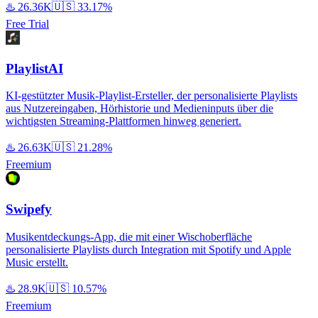
♨️
26.36K
🇺🇸
33.17%
Free Trial
PlaylistAI
KI-gestützter Musik-Playlist-Ersteller, der personalisierte Playlists
aus Nutzereingaben, Hörhistorie und Medieninputs über die
wichtigsten Streaming-Plattformen hinweg generiert.
♨️
26.63K
🇺🇸
21.28%
Freemium
Swipefy
Musikentdeckungs-App, die mit einer Wischoberfläche
personalisierte Playlists durch Integration mit Spotify und Apple
Music erstellt.
♨️
28.9K
🇺🇸
10.57%
Freemium