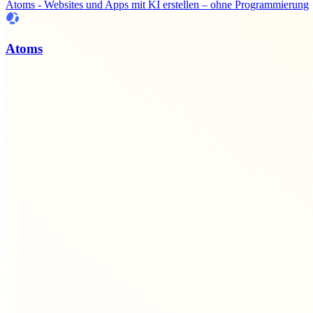
Atoms - Websites und Apps mit KI erstellen – ohne Programmierung
Atoms