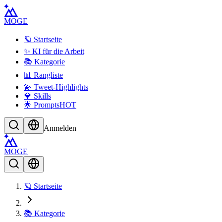
MOGE
🪐 Startseite
✨ KI für die Arbeit
📚 Kategorie
📊 Rangliste
💫 Tweet-Highlights
💎 Skills
🌟 Prompts
HOT
Anmelden
MOGE
🪐 Startseite
📚 Kategorie