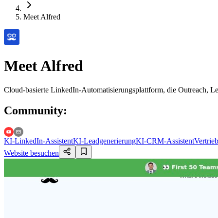
Meet Alfred
Meet Alfred
Cloud-basierte LinkedIn-Automatisierungsplattform, die Outreach, L
Community
:
KI-LinkedIn-Assistent
KI-Leadgenerierung
KI-CRM-Assistent
Vertrieb
Website besuchen