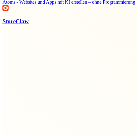
Atoms - Websites und Apps mit KI erstellen – ohne Programmierung
StoreClaw