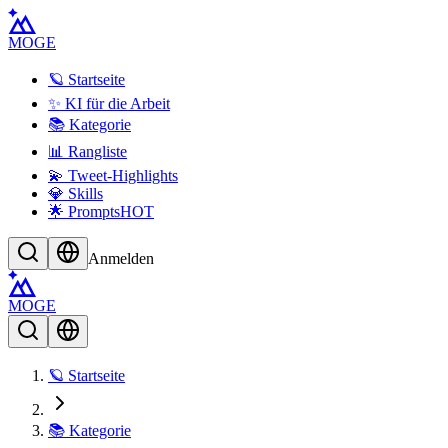
MOGE
🪐 Startseite
✨ KI für die Arbeit
📚 Kategorie
📊 Rangliste
💫 Tweet-Highlights
💎 Skills
🌟 Prompts
HOT
Anmelden
MOGE
🪐 Startseite
📚 Kategorie