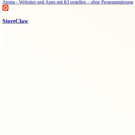
Atoms - Websites und Apps mit KI erstellen – ohne Programmierung
StoreClaw