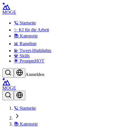
MOGE
🪐 Startseite
✨ KI für die Arbeit
📚 Kategorie
📊 Rangliste
💫 Tweet-Highlights
💎 Skills
🌟 Prompts
HOT
Anmelden
MOGE
🪐 Startseite
📚 Kategorie