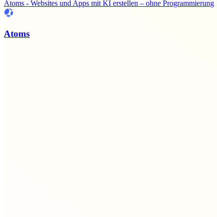
Atoms - Websites und Apps mit KI erstellen – ohne Programmierung
Atoms