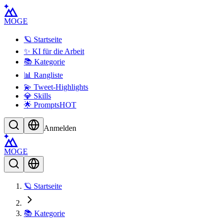
MOGE
🪐 Startseite
✨ KI für die Arbeit
📚 Kategorie
📊 Rangliste
💫 Tweet-Highlights
💎 Skills
🌟 Prompts
HOT
Anmelden
MOGE
🪐 Startseite
📚 Kategorie