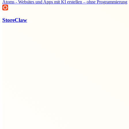
Atoms - Websites und Apps mit KI erstellen – ohne Programmierung
StoreClaw