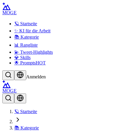
MOGE
🪐 Startseite
✨ KI für die Arbeit
📚 Kategorie
📊 Rangliste
💫 Tweet-Highlights
💎 Skills
🌟 Prompts
HOT
Anmelden
MOGE
🪐 Startseite
📚 Kategorie