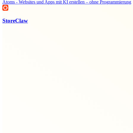
Atoms - Websites und Apps mit KI erstellen – ohne Programmierung
StoreClaw