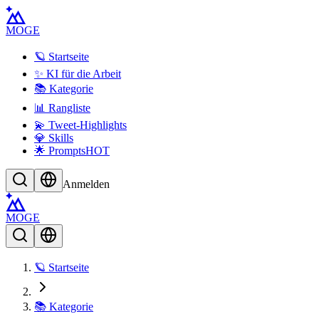
MOGE
🪐 Startseite
✨ KI für die Arbeit
📚 Kategorie
📊 Rangliste
💫 Tweet-Highlights
💎 Skills
🌟 Prompts
HOT
Anmelden
MOGE
🪐 Startseite
📚 Kategorie