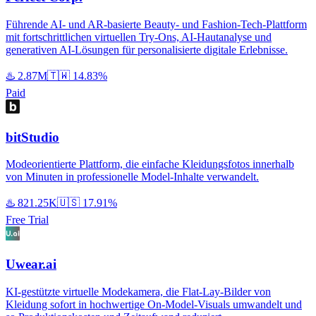
Führende AI- und AR-basierte Beauty- und Fashion-Tech-Plattform
mit fortschrittlichen virtuellen Try-Ons, AI-Hautanalyse und
generativen AI-Lösungen für personalisierte digitale Erlebnisse.
♨️
2.87M
🇹🇼
14.83%
Paid
bitStudio
Modeorientierte Plattform, die einfache Kleidungsfotos innerhalb
von Minuten in professionelle Model-Inhalte verwandelt.
♨️
821.25K
🇺🇸
17.91%
Free Trial
Uwear.ai
KI-gestützte virtuelle Modekamera, die Flat-Lay-Bilder von
Kleidung sofort in hochwertige On-Model-Visuals umwandelt und