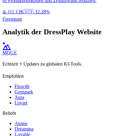
so Produktionskosten und Zeitaufwand reduziert.
♨️
111.13K
🇺🇸
32.28%
Freemium
Analytik der DressPlay Website
MOGE
Echtzeit ⚡️ Updates zu globalen KI-Tools.
Empfohlen
Flowith
Genspark
Aura
Lovart
Beliebt
Atoms
Dreamina
Lovable