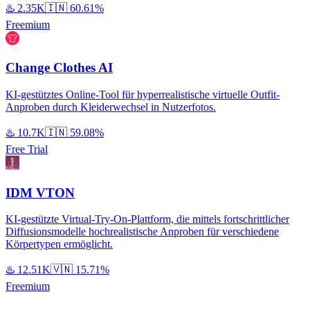
♨️
2.35K
🇮🇳
60.61%
Freemium
Change Clothes AI
KI-gestütztes Online-Tool für hyperrealistische virtuelle Outfit-
Anproben durch Kleiderwechsel in Nutzerfotos.
♨️
10.7K
🇮🇳
59.08%
Free Trial
IDM VTON
KI-gestützte Virtual-Try-On-Plattform, die mittels fortschrittlicher
Diffusionsmodelle hochrealistische Anproben für verschiedene
Körpertypen ermöglicht.
♨️
12.51K
🇻🇳
15.71%
Freemium