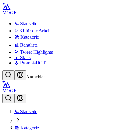
MOGE
🪐 Startseite
✨ KI für die Arbeit
📚 Kategorie
📊 Rangliste
💫 Tweet-Highlights
💎 Skills
🌟 Prompts
HOT
Anmelden
MOGE
🪐 Startseite
📚 Kategorie