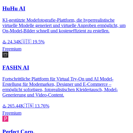
HuHu AI
KI-gestützte Modefotografie-Plattform, die hyperrealistische
virtuelle Modelle generiert und virtuelle Anproben ermöglicht, um
On-Model-Bilder schnell und kosteneffizient zu erstellen.
♨️
24.34K
🇺🇸
19.5%
Freemium
FASHN AI
Fortschrittliche Plattform für Virtual Try-On und AI Model-
Erstellung für Modemarken, Designer und E-Commerce –
ermöglicht sofortigen, fotorealistischen Kleidertausch, Model-
Generierung und Video-Content.
♨️
265.44K
🇮🇳
13.76%
Freemium
Perfect Corp.