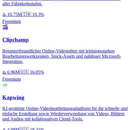
aller Fähigkeitsstufen.
♨️
10.75M
🇮🇳
10.3%
Freemium
Clipchamp
Benutzerfreundlicher Online-Videoeditor mit leistungsstarken
Bearbeitungswerkzeugen, Stock-Assets und nahtloser Microsoft-
Integration.
♨️
6.96M
🇺🇸
16.05%
Freemium
Kapwing
KI-gestützte Online-Videobearbeitungsplattform für die schnelle und
einfache Erstellung sowie Wiederverwendung von Videos, Bildern
und Audios mit kollaborativen Cloud-Tools.
♨️
4.98M
🇺🇸
18.31%