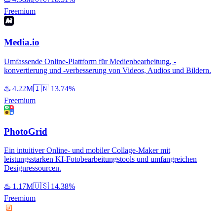
Freemium
Media.io
Umfassende Online-Plattform für Medienbearbeitung, -
konvertierung und -verbesserung von Videos, Audios und Bildern.
♨️
4.22M
🇮🇳
13.74%
Freemium
PhotoGrid
Ein intuitiver Online- und mobiler Collage-Maker mit
leistungsstarken KI-Fotobearbeitungstools und umfangreichen
Designressourcen.
♨️
1.17M
🇺🇸
14.38%
Freemium