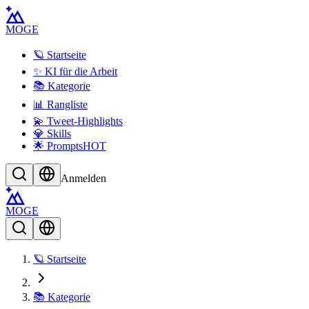
MOGE
🪐 Startseite
✨ KI für die Arbeit
📚 Kategorie
📊 Rangliste
💫 Tweet-Highlights
💎 Skills
🌟 Prompts
HOT
Anmelden
MOGE
🪐 Startseite
📚 Kategorie