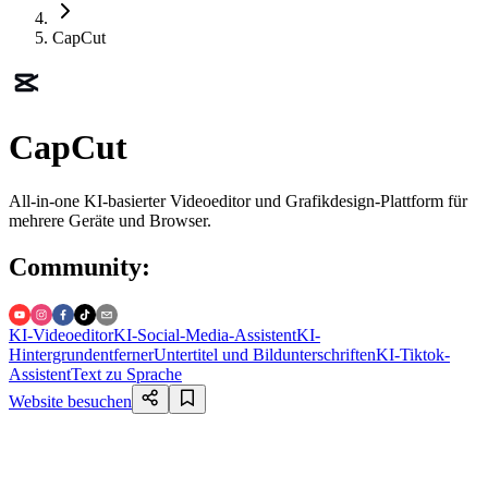
CapCut
CapCut
All-in-one KI-basierter Videoeditor und Grafikdesign-Plattform für
mehrere Geräte und Browser.
Community
:
KI-Videoeditor
KI-Social-Media-Assistent
KI-
Hintergrundentferner
Untertitel und Bildunterschriften
KI-Tiktok-
Assistent
Text zu Sprache
Website besuchen