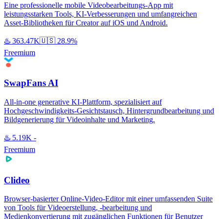
Eine professionelle mobile Videobearbeitungs-App mit
leistungsstarken Tools, KI-Verbesserungen und umfangreichen
Asset-Bibliotheken für Creator auf iOS und Android.
♨️
363.47K
🇺🇸
28.9%
Freemium
SwapFans AI
All-in-one generative KI-Plattform, spezialisiert auf
Hochgeschwindigkeits-Gesichtstausch, Hintergrundbearbeitung und
Bildgenerierung für Videoinhalte und Marketing.
♨️
5.19K
-
Freemium
Clideo
Browser-basierter Online-Video-Editor mit einer umfassenden Suite
von Tools für Videoerstellung, -bearbeitung und
Medienkonvertierung mit zugänglichen Funktionen für Benutzer