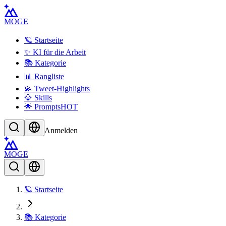
MOGE
🪐 Startseite
✨ KI für die Arbeit
📚 Kategorie
📊 Rangliste
💫 Tweet-Highlights
💎 Skills
🌟 Prompts
HOT
Anmelden
MOGE
🪐 Startseite
📚 Kategorie