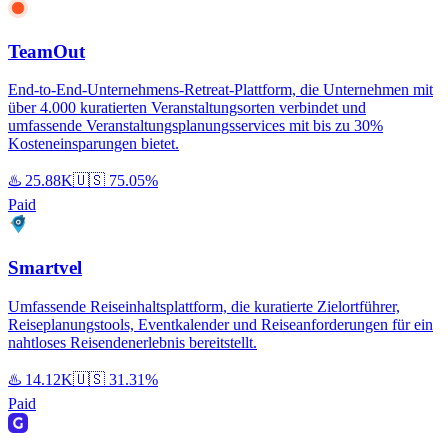
TeamOut
End-to-End-Unternehmens-Retreat-Plattform, die Unternehmen mit
über 4.000 kuratierten Veranstaltungsorten verbindet und
umfassende Veranstaltungsplanungsservices mit bis zu 30%
Kosteneinsparungen bietet.
♨️
25.88K
🇺🇸
75.05%
Paid
Smartvel
Umfassende Reiseinhaltsplattform, die kuratierte Zielortführer,
Reiseplanungstools, Eventkalender und Reiseanforderungen für ein
nahtloses Reisendenerlebnis bereitstellt.
♨️
14.12K
🇺🇸
31.31%
Paid