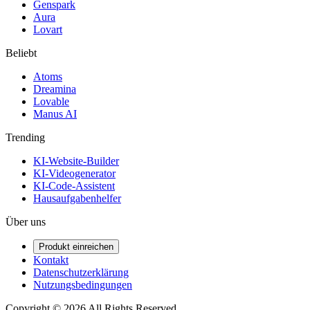
Genspark
Aura
Lovart
Beliebt
Atoms
Dreamina
Lovable
Manus AI
Trending
KI-Website-Builder
KI-Videogenerator
KI-Code-Assistent
Hausaufgabenhelfer
Über uns
Produkt einreichen
Kontakt
Datenschutzerklärung
Nutzungsbedingungen
Copyright ©
2026
All Rights Reserved.