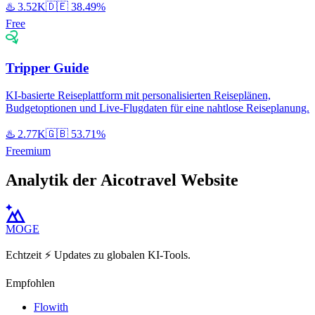
♨️
3.52K
🇩🇪
38.49%
Free
Tripper Guide
KI-basierte Reiseplattform mit personalisierten Reiseplänen,
Budgetoptionen und Live-Flugdaten für eine nahtlose Reiseplanung.
♨️
2.77K
🇬🇧
53.71%
Freemium
Analytik der Aicotravel Website
MOGE
Echtzeit ⚡️ Updates zu globalen KI-Tools.
Empfohlen
Flowith