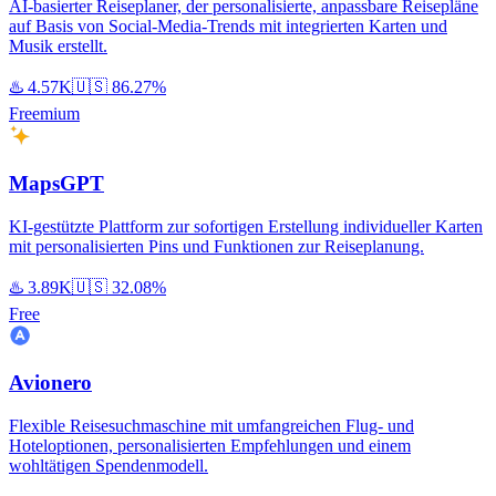
AI-basierter Reiseplaner, der personalisierte, anpassbare Reisepläne
auf Basis von Social-Media-Trends mit integrierten Karten und
Musik erstellt.
♨️
4.57K
🇺🇸
86.27%
Freemium
MapsGPT
KI-gestützte Plattform zur sofortigen Erstellung individueller Karten
mit personalisierten Pins und Funktionen zur Reiseplanung.
♨️
3.89K
🇺🇸
32.08%
Free
Avionero
Flexible Reisesuchmaschine mit umfangreichen Flug- und
Hoteloptionen, personalisierten Empfehlungen und einem
wohltätigen Spendenmodell.