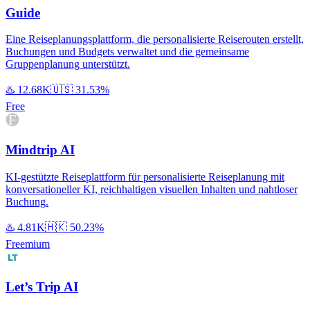
Guide
Eine Reiseplanungsplattform, die personalisierte Reiserouten erstellt,
Buchungen und Budgets verwaltet und die gemeinsame
Gruppenplanung unterstützt.
♨️
12.68K
🇺🇸
31.53%
Free
Mindtrip AI
KI-gestützte Reiseplattform für personalisierte Reiseplanung mit
konversationeller KI, reichhaltigen visuellen Inhalten und nahtloser
Buchung.
♨️
4.81K
🇭🇰
50.23%
Freemium
Let’s Trip AI