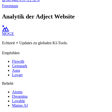
Freemium
Analytik der Adject Website
MOGE
Echtzeit ⚡️ Updates zu globalen KI-Tools.
Empfohlen
Flowith
Genspark
Aura
Lovart
Beliebt
Atoms
Dreamina
Lovable
Manus AI