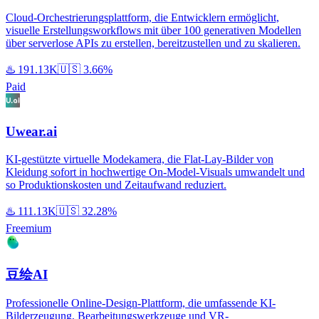
Cloud-Orchestrierungsplattform, die Entwicklern ermöglicht,
visuelle Erstellungsworkflows mit über 100 generativen Modellen
über serverlose APIs zu erstellen, bereitzustellen und zu skalieren.
♨️
191.13K
🇺🇸
3.66%
Paid
Uwear.ai
KI-gestützte virtuelle Modekamera, die Flat-Lay-Bilder von
Kleidung sofort in hochwertige On-Model-Visuals umwandelt und
so Produktionskosten und Zeitaufwand reduziert.
♨️
111.13K
🇺🇸
32.28%
Freemium
豆绘AI
Professionelle Online-Design-Plattform, die umfassende KI-
Bilderzeugung, Bearbeitungswerkzeuge und VR-