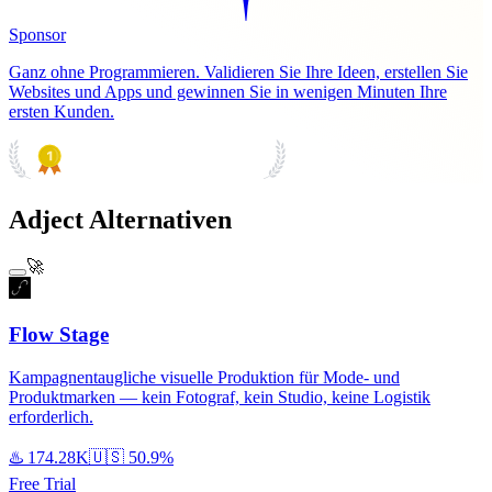
Sponsor
Ganz ohne Programmieren. Validieren Sie Ihre Ideen, erstellen Sie
Websites und Apps und gewinnen Sie in wenigen Minuten Ihre
ersten Kunden.
PRODUCT HUNT
#1 Product of the Day
Adject Alternativen
🚀
Flow Stage
Kampagnentaugliche visuelle Produktion für Mode- und
Produktmarken — kein Fotograf, kein Studio, keine Logistik
erforderlich.
♨️
174.28K
🇺🇸
50.9%
Free Trial