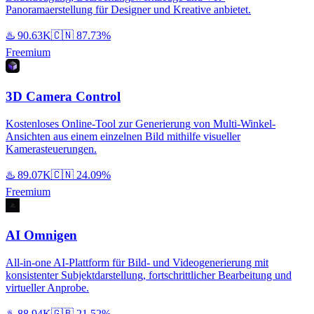
Panoramaerstellung für Designer und Kreative anbietet.
♨️
90.63K
🇨🇳
87.73%
Freemium
3D Camera Control
Kostenloses Online-Tool zur Generierung von Multi-Winkel-
Ansichten aus einem einzelnen Bild mithilfe visueller
Kamerasteuerungen.
♨️
89.07K
🇨🇳
24.09%
Freemium
AI Omnigen
All-in-one AI-Plattform für Bild- und Videogenerierung mit
konsistenter Subjektdarstellung, fortschrittlicher Bearbeitung und
virtueller Anprobe.
♨️
88.94K
🇬🇧
21.52%