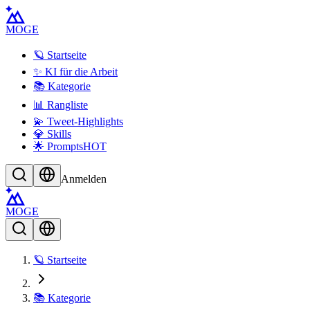
MOGE
🪐 Startseite
✨ KI für die Arbeit
📚 Kategorie
📊 Rangliste
💫 Tweet-Highlights
💎 Skills
🌟 Prompts
HOT
Anmelden
MOGE
🪐 Startseite
📚 Kategorie