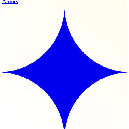
Atoms