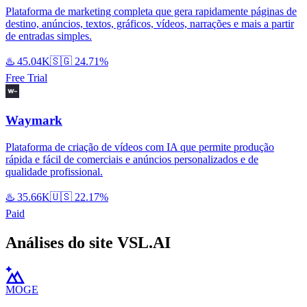
Plataforma de marketing completa que gera rapidamente páginas de
destino, anúncios, textos, gráficos, vídeos, narrações e mais a partir
de entradas simples.
♨️
45.04K
🇸🇬
24.71%
Free Trial
Waymark
Plataforma de criação de vídeos com IA que permite produção
rápida e fácil de comerciais e anúncios personalizados e de
qualidade profissional.
♨️
35.66K
🇺🇸
22.17%
Paid
Análises do site VSL.AI
MOGE