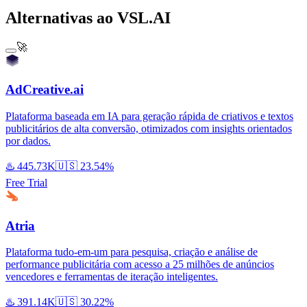
Alternativas ao VSL.AI
🚀
AdCreative.ai
Plataforma baseada em IA para geração rápida de criativos e textos
publicitários de alta conversão, otimizados com insights orientados
por dados.
♨️
445.73K
🇺🇸
23.54%
Free Trial
Atria
Plataforma tudo-em-um para pesquisa, criação e análise de
performance publicitária com acesso a 25 milhões de anúncios
vencedores e ferramentas de iteração inteligentes.
♨️
391.14K
🇺🇸
30.22%