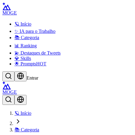
MOGE
🪐 Início
✨ IA para o Trabalho
📚 Categoria
📊 Ranking
💫 Destaques de Tweets
💎 Skills
🌟 Prompts
HOT
Entrar
MOGE
🪐 Início
📚 Categoria