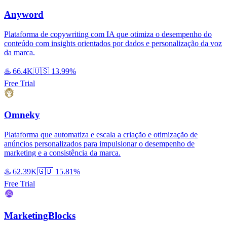
Anyword
Plataforma de copywriting com IA que otimiza o desempenho do
conteúdo com insights orientados por dados e personalização da voz
da marca.
♨️
66.4K
🇺🇸
13.99%
Free Trial
Omneky
Plataforma que automatiza e escala a criação e otimização de
anúncios personalizados para impulsionar o desempenho de
marketing e a consistência da marca.
♨️
62.39K
🇬🇧
15.81%
Free Trial
MarketingBlocks