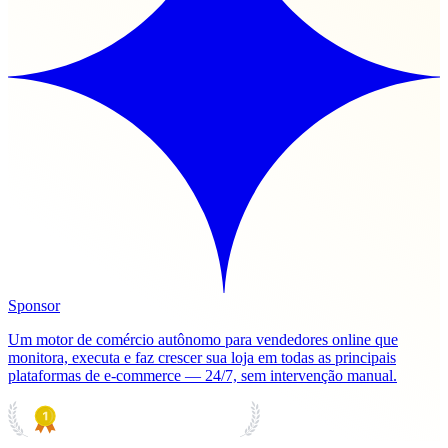
Sponsor
Um motor de comércio autônomo para vendedores online que
monitora, executa e faz crescer sua loja em todas as principais
plataformas de e-commerce — 24/7, sem intervenção manual.
PRODUCT HUNT
#1 Product of the Day