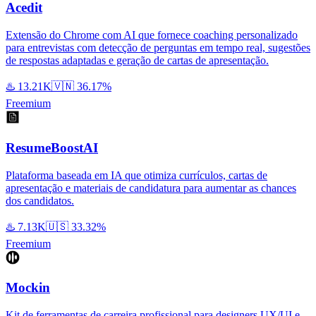
Acedit
Extensão do Chrome com AI que fornece coaching personalizado
para entrevistas com detecção de perguntas em tempo real, sugestões
de respostas adaptadas e geração de cartas de apresentação.
♨️
13.21K
🇻🇳
36.17%
Freemium
ResumeBoostAI
Plataforma baseada em IA que otimiza currículos, cartas de
apresentação e materiais de candidatura para aumentar as chances
dos candidatos.
♨️
7.13K
🇺🇸
33.32%
Freemium
Mockin
Kit de ferramentas de carreira profissional para designers UX/UI e