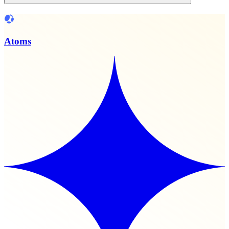
Atoms