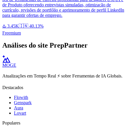
de Produto oferecendo entrevistas simuladas, otimização de
currículo, revisões de portfólio e aprimoramento de perfil LinkedIn
para garantir ofertas de emprego.
♨️
3.45K
🇮🇳
40.13%
Freemium
Análises do site PrepPartner
MOGE
Atualizações em Tempo Real ⚡️ sobre Ferramentas de IA Globais.
Destacados
Flowith
Genspark
Aura
Lovart
Populares