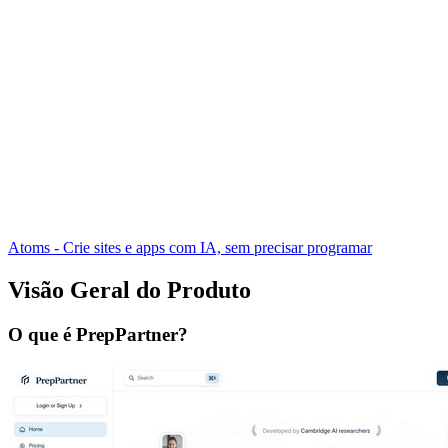
Atoms - Crie sites e apps com IA, sem precisar programar
Visão Geral do Produto
O que é PrepPartner?