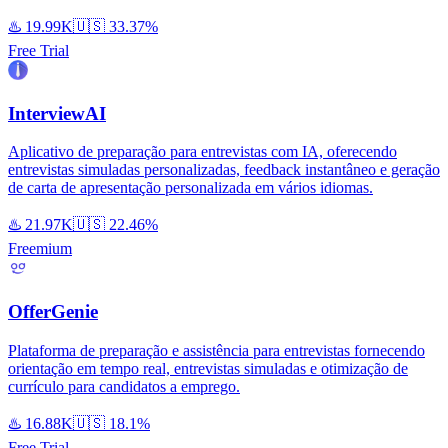
♨️
19.99K
🇺🇸
33.37%
Free Trial
InterviewAI
Aplicativo de preparação para entrevistas com IA, oferecendo
entrevistas simuladas personalizadas, feedback instantâneo e geração
de carta de apresentação personalizada em vários idiomas.
♨️
21.97K
🇺🇸
22.46%
Freemium
OfferGenie
Plataforma de preparação e assistência para entrevistas fornecendo
orientação em tempo real, entrevistas simuladas e otimização de
currículo para candidatos a emprego.
♨️
16.88K
🇺🇸
18.1%
Free Trial