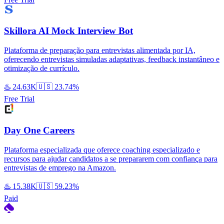
Skillora AI Mock Interview Bot
Plataforma de preparação para entrevistas alimentada por IA,
oferecendo entrevistas simuladas adaptativas, feedback instantâneo e
otimização de currículo.
♨️
24.63K
🇺🇸
23.74%
Free Trial
Day One Careers
Plataforma especializada que oferece coaching especializado e
recursos para ajudar candidatos a se prepararem com confiança para
entrevistas de emprego na Amazon.
♨️
15.38K
🇺🇸
59.23%
Paid