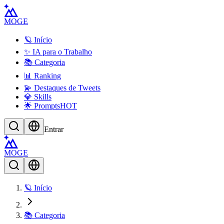
MOGE
🪐 Início
✨ IA para o Trabalho
📚 Categoria
📊 Ranking
💫 Destaques de Tweets
💎 Skills
🌟 Prompts
HOT
Entrar
MOGE
🪐 Início
📚 Categoria