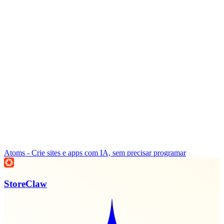
Atoms - Crie sites e apps com IA, sem precisar programar
StoreClaw