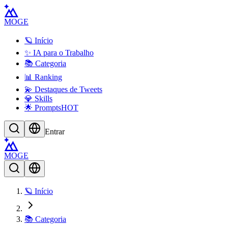
MOGE
🪐 Início
✨ IA para o Trabalho
📚 Categoria
📊 Ranking
💫 Destaques de Tweets
💎 Skills
🌟 Prompts
HOT
Entrar
MOGE
🪐 Início
📚 Categoria