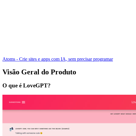
Atoms - Crie sites e apps com IA, sem precisar programar
Visão Geral do Produto
O que é LoveGPT?