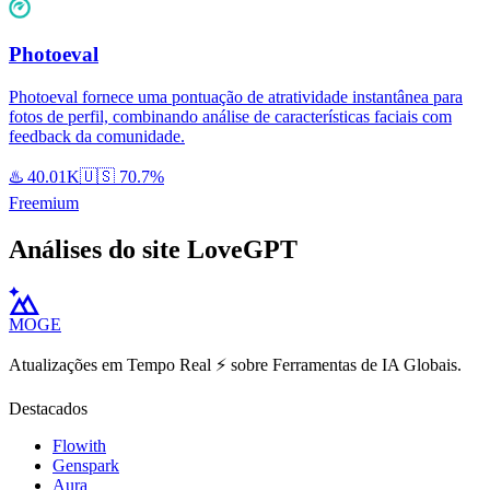
Photoeval
Photoeval fornece uma pontuação de atratividade instantânea para
fotos de perfil, combinando análise de características faciais com
feedback da comunidade.
♨️
40.01K
🇺🇸
70.7%
Freemium
Análises do site LoveGPT
MOGE
Atualizações em Tempo Real ⚡️ sobre Ferramentas de IA Globais.
Destacados
Flowith
Genspark
Aura