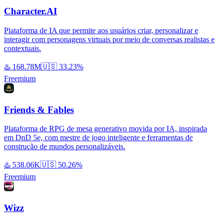
Character.AI
Plataforma de IA que permite aos usuários criar, personalizar e
interagir com personagens virtuais por meio de conversas realistas e
contextuais.
♨️
168.78M
🇺🇸
33.23%
Freemium
Friends & Fables
Plataforma de RPG de mesa generativo movida por IA, inspirada
em DnD 5e, com mestre de jogo inteligente e ferramentas de
construção de mundos personalizáveis.
♨️
538.06K
🇺🇸
50.26%
Freemium
Wizz