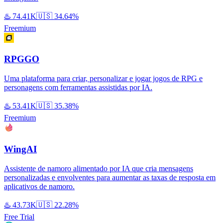
♨️
74.41K
🇺🇸
34.64%
Freemium
RPGGO
Uma plataforma para criar, personalizar e jogar jogos de RPG e
personagens com ferramentas assistidas por IA.
♨️
53.41K
🇺🇸
35.38%
Freemium
WingAI
Assistente de namoro alimentado por IA que cria mensagens
personalizadas e envolventes para aumentar as taxas de resposta em
aplicativos de namoro.
♨️
43.73K
🇺🇸
22.28%
Free Trial