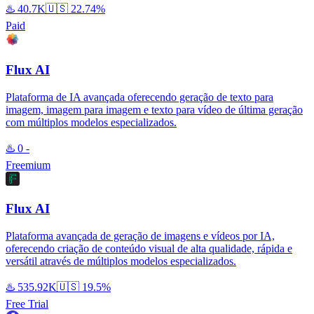
♨️
40.7K
🇺🇸
22.74%
Paid
Flux AI
Plataforma de IA avançada oferecendo geração de texto para
imagem, imagem para imagem e texto para vídeo de última geração
com múltiplos modelos especializados.
♨️
0
-
Freemium
Flux AI
Plataforma avançada de geração de imagens e vídeos por IA,
oferecendo criação de conteúdo visual de alta qualidade, rápida e
versátil através de múltiplos modelos especializados.
♨️
535.92K
🇺🇸
19.5%
Free Trial