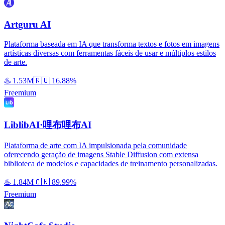
Artguru AI
Plataforma baseada em IA que transforma textos e fotos em imagens
artísticas diversas com ferramentas fáceis de usar e múltiplos estilos
de arte.
♨️
1.53M
🇷🇺
16.88%
Freemium
LiblibAI·哩布哩布AI
Plataforma de arte com IA impulsionada pela comunidade
oferecendo geração de imagens Stable Diffusion com extensa
biblioteca de modelos e capacidades de treinamento personalizadas.
♨️
1.84M
🇨🇳
89.99%
Freemium