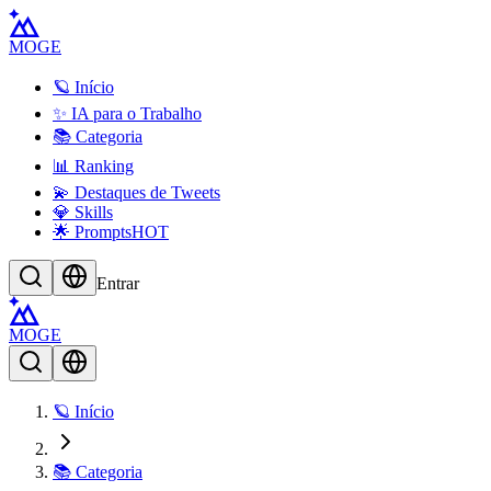
MOGE
🪐 Início
✨ IA para o Trabalho
📚 Categoria
📊 Ranking
💫 Destaques de Tweets
💎 Skills
🌟 Prompts
HOT
Entrar
MOGE
🪐 Início
📚 Categoria