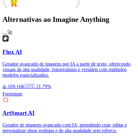
#1 Product of the Day
Alternativas ao Imagine Anything
🚀
Flux AI
Gerador avançado de imagens por IA a partir de texto, oferecendo
visuais de alta qualidade, fotorrealistas e versáteis com múltiplos
modelos especializados.
♨️
169.16K
🇺🇸
21.79%
Freemium
ArtSmart AI
Gerador de imagens avançado com IA, permitindo criar, editar e
personalizar obras realistas e de alta qualidade sem esforço.