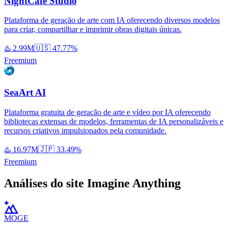
NightCafe Studio
Plataforma de geração de arte com IA oferecendo diversos modelos
para criar, compartilhar e imprimir obras digitais únicas.
♨️
2.99M
🇺🇸
47.77%
Freemium
SeaArt AI
Plataforma gratuita de geração de arte e vídeo por IA oferecendo
bibliotecas extensas de modelos, ferramentas de IA personalizáveis e
recursos criativos impulsionados pela comunidade.
♨️
16.97M
🇯🇵
33.49%
Freemium
Análises do site Imagine Anything
MOGE