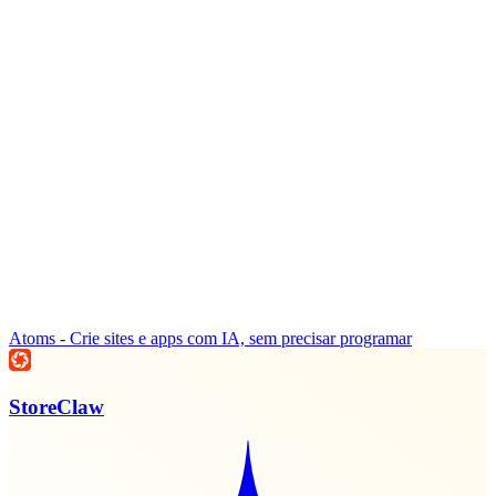
Atoms - Crie sites e apps com IA, sem precisar programar
StoreClaw