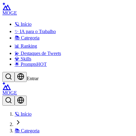
MOGE
🪐 Início
✨ IA para o Trabalho
📚 Categoria
📊 Ranking
💫 Destaques de Tweets
💎 Skills
🌟 Prompts
HOT
Entrar
MOGE
🪐 Início
📚 Categoria