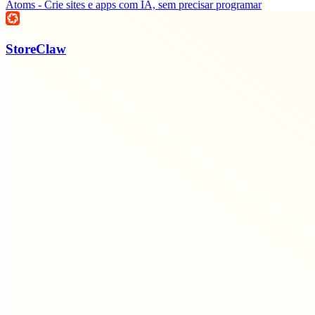
Atoms - Crie sites e apps com IA, sem precisar programar
StoreClaw