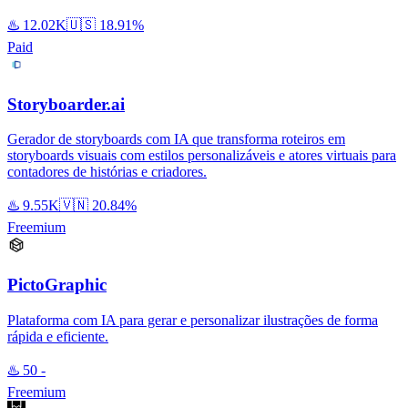
♨️
12.02K
🇺🇸
18.91%
Paid
Storyboarder.ai
Gerador de storyboards com IA que transforma roteiros em
storyboards visuais com estilos personalizáveis e atores virtuais para
contadores de histórias e criadores.
♨️
9.55K
🇻🇳
20.84%
Freemium
PictoGraphic
Plataforma com IA para gerar e personalizar ilustrações de forma
rápida e eficiente.
♨️
50
-
Freemium