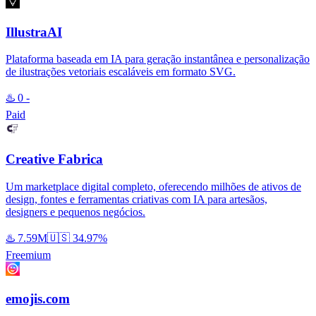
IllustraAI
Plataforma baseada em IA para geração instantânea e personalização
de ilustrações vetoriais escaláveis em formato SVG.
♨️
0
-
Paid
Creative Fabrica
Um marketplace digital completo, oferecendo milhões de ativos de
design, fontes e ferramentas criativas com IA para artesãos,
designers e pequenos negócios.
♨️
7.59M
🇺🇸
34.97%
Freemium
emojis.com