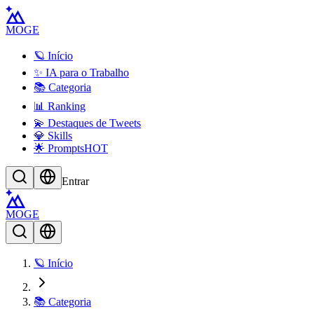
MOGE
🪐 Início
✨ IA para o Trabalho
📚 Categoria
📊 Ranking
💫 Destaques de Tweets
💎 Skills
🌟 Prompts
HOT
Entrar
MOGE
🪐 Início
📚 Categoria