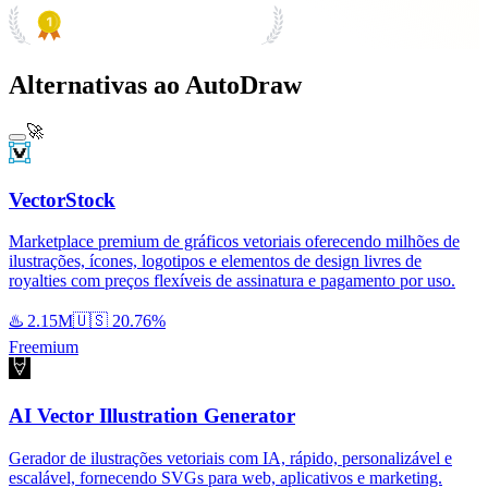
PRODUCT HUNT
#1 Product of the Day
Alternativas ao AutoDraw
🚀
VectorStock
Marketplace premium de gráficos vetoriais oferecendo milhões de
ilustrações, ícones, logotipos e elementos de design livres de
royalties com preços flexíveis de assinatura e pagamento por uso.
♨️
2.15M
🇺🇸
20.76%
Freemium
AI Vector Illustration Generator
Gerador de ilustrações vetoriais com IA, rápido, personalizável e
escalável, fornecendo SVGs para web, aplicativos e marketing.