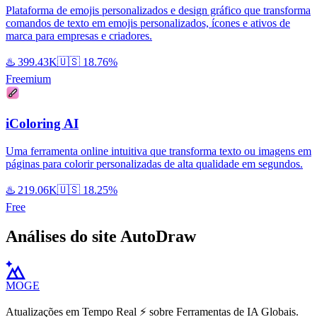
Plataforma de emojis personalizados e design gráfico que transforma
comandos de texto em emojis personalizados, ícones e ativos de
marca para empresas e criadores.
♨️
399.43K
🇺🇸
18.76%
Freemium
iColoring AI
Uma ferramenta online intuitiva que transforma texto ou imagens em
páginas para colorir personalizadas de alta qualidade em segundos.
♨️
219.06K
🇺🇸
18.25%
Free
Análises do site AutoDraw
MOGE
Atualizações em Tempo Real ⚡️ sobre Ferramentas de IA Globais.