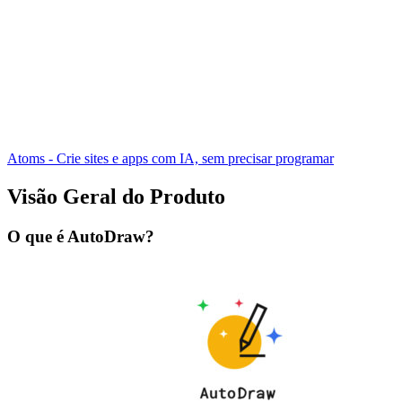
Atoms - Crie sites e apps com IA, sem precisar programar
Visão Geral do Produto
O que é AutoDraw?