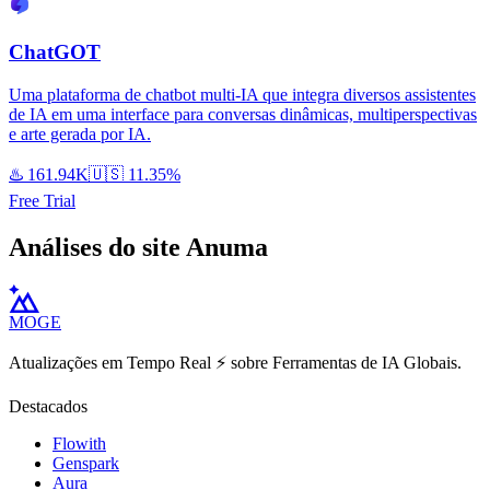
ChatGOT
Uma plataforma de chatbot multi-IA que integra diversos assistentes
de IA em uma interface para conversas dinâmicas, multiperspectivas
e arte gerada por IA.
♨️
161.94K
🇺🇸
11.35%
Free Trial
Análises do site Anuma
MOGE
Atualizações em Tempo Real ⚡️ sobre Ferramentas de IA Globais.
Destacados
Flowith
Genspark
Aura