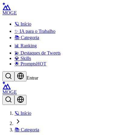
MOGE
🪐 Início
✨ IA para o Trabalho
📚 Categoria
📊 Ranking
💫 Destaques de Tweets
💎 Skills
🌟 Prompts
HOT
Entrar
MOGE
🪐 Início
📚 Categoria