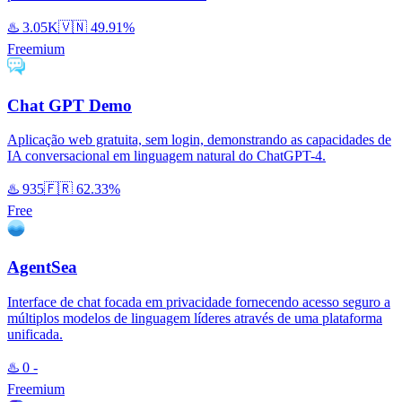
♨️
3.05K
🇻🇳
49.91%
Freemium
Chat GPT Demo
Aplicação web gratuita, sem login, demonstrando as capacidades de
IA conversacional em linguagem natural do ChatGPT-4.
♨️
935
🇫🇷
62.33%
Free
AgentSea
Interface de chat focada em privacidade fornecendo acesso seguro a
múltiplos modelos de linguagem líderes através de uma plataforma
unificada.
♨️
0
-
Freemium