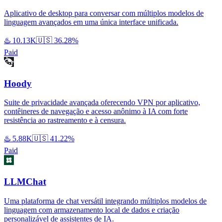
Aplicativo de desktop para conversar com múltiplos modelos de
linguagem avançados em uma única interface unificada.
♨️
10.13K
🇺🇸
36.28%
Paid
Hoody
Suite de privacidade avançada oferecendo VPN por aplicativo,
contêineres de navegação e acesso anônimo à IA com forte
resistência ao rastreamento e à censura.
♨️
5.88K
🇺🇸
41.22%
Paid
LLMChat
Uma plataforma de chat versátil integrando múltiplos modelos de
linguagem com armazenamento local de dados e criação
personalizável de assistentes de IA.