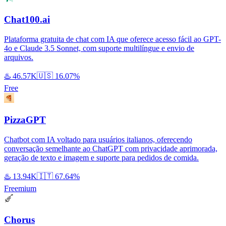
Chat100.ai
Plataforma gratuita de chat com IA que oferece acesso fácil ao GPT-
4o e Claude 3.5 Sonnet, com suporte multilíngue e envio de
arquivos.
♨️
46.57K
🇺🇸
16.07%
Free
PizzaGPT
Chatbot com IA voltado para usuários italianos, oferecendo
conversação semelhante ao ChatGPT com privacidade aprimorada,
geração de texto e imagem e suporte para pedidos de comida.
♨️
13.94K
🇮🇹
67.64%
Freemium
Chorus