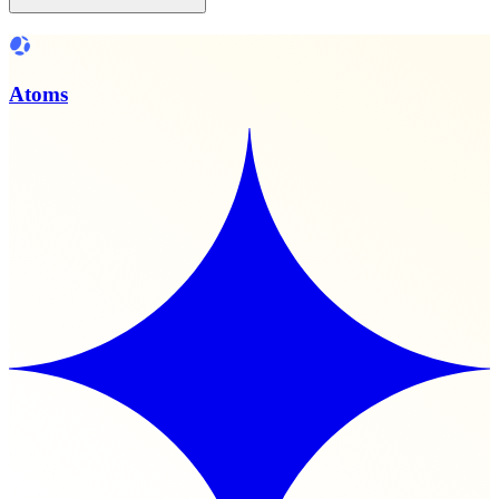
Atoms