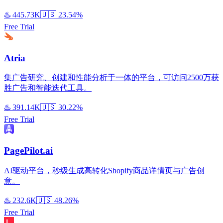
♨️
445.73K
🇺🇸
23.54%
Free Trial
Atria
集广告研究、创建和性能分析于一体的平台，可访问2500万获
胜广告和智能迭代工具。
♨️
391.14K
🇺🇸
30.22%
Free Trial
PagePilot.ai
AI驱动平台，秒级生成高转化Shopify商品详情页与广告创
意。
♨️
232.6K
🇺🇸
48.26%
Free Trial